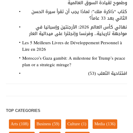
وطموح لقيادة السوق العالمية
كتاب “ذاكرة ملك”: لماذا يجب أن تقرأ سيرة الحسن
الثاني بعد 33 عاماً؟
نهائي كأس العالم 2026: الأرجنتين وإسبانيا في
مواجهة تاريخية.. وفرنسا وإنجلترا على ميدالية العار
Les 5 Meilleurs Livres de Développement Personnel à
Lire en 2026
Morocco’s Gaza gambit: A milestone for Trump’s peace
plan or a strategic mirage?
افتتاحية الثعلب (53)
TOP CATEGORIES
Arts
(108)
Business
(59)
Culture
(1)
Media
(136)