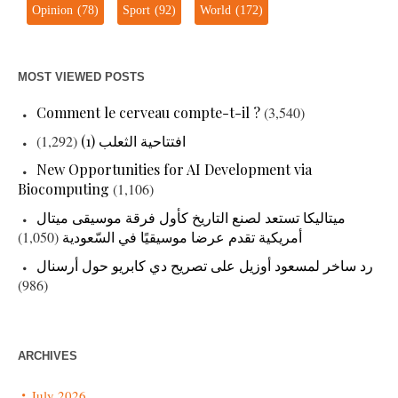
Opinion
(78)
Sport
(92)
World
(172)
MOST VIEWED POSTS
Comment le cerveau compte-t-il ?
(3,540)
(1,292)
افتتاحية الثعلب (1)
New Opportunities for AI Development via
Biocomputing
(1,106)
ميتاليكا تستعد لصنع التاريخ كأول فرقة موسيقى ميتال
(1,050)
أمريكية تقدم عرضا موسيقيًا في السّعودية
رد ساخر لمسعود أوزيل على تصريح دي كابريو حول أرسنال
(986)
ARCHIVES
July 2026