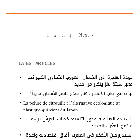
1
2
…
4
Next
LATEST ARTICLES:
عودة الهجرة إلى الشمال: الهروب الشبابي الكبير نحو
معبر سبتة لغز يتكرر من جديد
ثورة في طب الأسنان: هل نودع طقم الأسنان قريباً؟
La pelure de citrouille : l’alternative écologique au
plastique qui vient du Japon
السيادة الصناعية محور التنمية: خطاب العرش يرسم
ملامح المغرب الجديد
الهيدروجين الأخضر في المغرب: آفاق اقتصادية واعدة