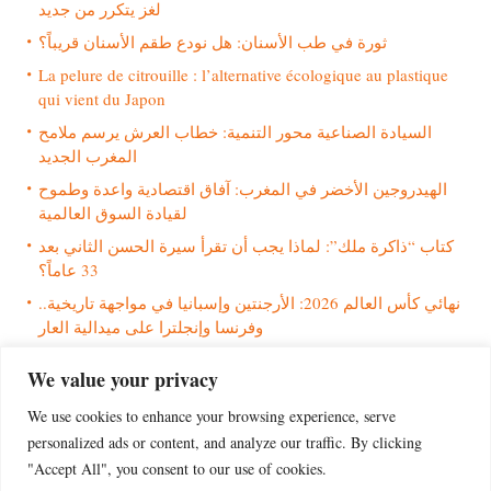
لغز يتكرر من جديد
ثورة في طب الأسنان: هل نودع طقم الأسنان قريباً؟
La pelure de citrouille : l’alternative écologique au plastique
qui vient du Japon
السيادة الصناعية محور التنمية: خطاب العرش يرسم ملامح
المغرب الجديد
الهيدروجين الأخضر في المغرب: آفاق اقتصادية واعدة وطموح
لقيادة السوق العالمية
كتاب “ذاكرة ملك”: لماذا يجب أن تقرأ سيرة الحسن الثاني بعد
33 عاماً؟
نهائي كأس العالم 2026: الأرجنتين وإسبانيا في مواجهة تاريخية..
وفرنسا وإنجلترا على ميدالية العار
Les 5 Meilleurs Livres de Développement Personnel à Lire en
We value your privacy
2026
We use cookies to enhance your browsing experience, serve
Morocco’s Gaza gambit: A milestone for Trump’s peace plan
or a strategic mirage?
personalized ads or content, and analyze our traffic. By clicking
"Accept All", you consent to our use of cookies.
افتتاحية الثعلب (53)