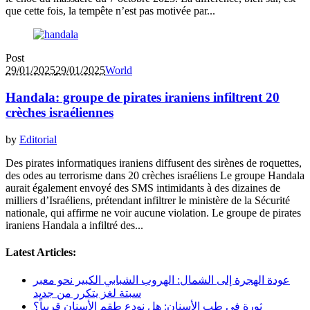
que cette fois, la tempête n’est pas motivée par...
Post
29/01/2025
29/01/2025
World
Handala: groupe de pirates iraniens infiltrent 20
crèches israéliennes
by
Editorial
Des pirates informatiques iraniens diffusent des sirènes de roquettes,
des odes au terrorisme dans 20 crèches israéliens Le groupe Handala
aurait également envoyé des SMS intimidants à des dizaines de
milliers d’Israéliens, prétendant infiltrer le ministère de la Sécurité
nationale, qui affirme ne voir aucune violation. Le groupe de pirates
iraniens Handala a infiltré des...
Latest Articles:
عودة الهجرة إلى الشمال: الهروب الشبابي الكبير نحو معبر
سبتة لغز يتكرر من جديد
ثورة في طب الأسنان: هل نودع طقم الأسنان قريباً؟