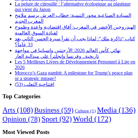
La pelure de citrouille : l’alternative écologique au plastique
qui vient du Japon
السيادة الصناعية محور التنمية: خطاب العرش يرسم ملامح
المغرب الجديد
الهيدروجين الأخضر في المغرب: آفاق اقتصادية واعدة وطموح
لقيادة السوق العالمية
كتاب “ذاكرة ملك”: لماذا يجب أن تقرأ سيرة الحسن الثاني بعد
33 عاماً؟
نهائي كأس العالم 2026: الأرجنتين وإسبانيا في مواجهة
تاريخية.. وفرنسا وإنجلترا على ميدالية العار
Les 5 Meilleurs Livres de Développement Personnel à Lire en
2026
Morocco’s Gaza gambit: A milestone for Trump’s peace plan
or a strategic mirage?
افتتاحية الثعلب (53)
Top Categories
Arts
(108)
Media
(136)
Business
(59)
Culture
(1)
World
(172)
Opinion
(78)
Sport
(92)
Most Viewed Posts