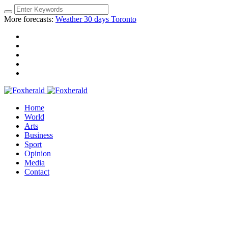
More forecasts:
Weather 30 days Toronto
Home
World
Arts
Business
Sport
Opinion
Media
Contact