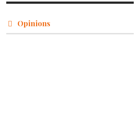
Opinions
JULY 18,
2026
OPINION
Les 5 Meilleurs Livres de
Développement Personnel
à Lire en 2026
Découvrez les meilleurs livres de