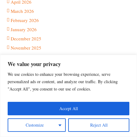
April 2026
March 2026
February 2026
January 2026
December 2025
November 2025
October 2025
We value your privacy
September 2025
We use cookies to enhance your browsing experience, serve
August 2025
personalized ads or content, and analyze our traffic. By clicking
July 2025
"Accept All", you consent to our use of cookies.
June 2025
May 2025
Accept All
April 2025
March 2025
Customize
Reject All
January 2025