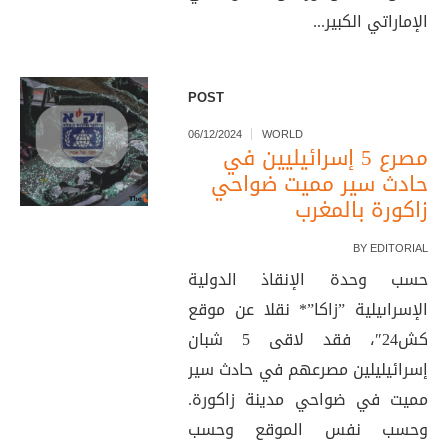
الإماراتي الكبير...
POST
06/12/2024
WORLD
مصرع 5 إسرائيليين في
حادث سير مميت ضواحي
زاكورة بالمغرب
BY
EDITORIAL
حسب وحدة الإنقاذ الدولية
الإسراىيلية ”زاكا”* نقلا عن موقع
كش24″، فقد لاقى 5 شبان
إسرائيليلين مصرعهم في حادث سير
مميت في ضواحي مدينة زاكورة.
وحسب نفس الموقع وحسب