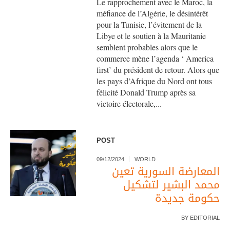
Le rapprochement avec le Maroc, la
méfiance de l’Algérie, le désintérêt
pour la Tunisie, l’évitement de la
Libye et le soutien à la Mauritanie
semblent probables alors que le
commerce mène l’agenda ‘ America
first’ du président de retour. Alors que
les pays d’Afrique du Nord ont tous
félicité Donald Trump après sa
victoire électorale,...
POST
09/12/2024
WORLD
المعارضة السورية تعين
محمد البشير لتشكيل
حكومة جديدة
BY
EDITORIAL