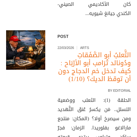
كان الأكاديمي الصيني-
الكندي جيانغ شيويه...
POST
22/03/2026
ARTS
الثَّعلبُ أبو الصَّفَقاتِ
ودُونالد تْرَامب أبو الأرْبَاح :
كيف تدخل خم الدجاج دون
أن توقظ الديك؟ (1/10)
BY
EDITORIAL
الحلقة (1): الثعلب ووضعية
التسلل.. مَن يكسرُ عُنقَ التَّهديد
ومن سيصرخ أولا؟ (المكان: منتجع
مارالاغو بفلوريدا. الزمان: فجرٌ
ساكن، وترامب يرتدي قبعته