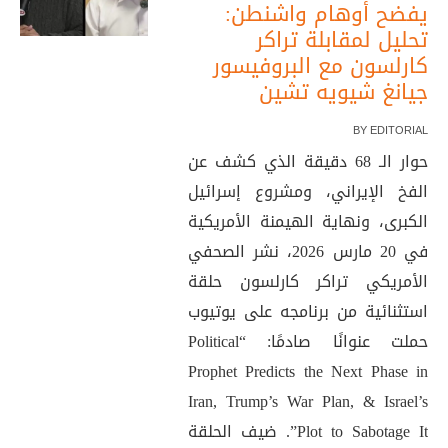
يفضح أوهام واشنطن:
تحليل لمقابلة تراكر
كارلسون مع البروفيسور
جيانغ شيويه تشين
BY
EDITORIAL
حوار الـ 68 دقيقة الذي كشف عن
الفخ الإيراني، ومشروع إسرائيل
الكبرى، ونهاية الهيمنة الأمريكية
في 20 مارس 2026، نشر الصحفي
الأمريكي تراكر كارلسون حلقة
استثنائية من برنامجه على يوتيوب
حملت عنوانًا صادمًا: “Political
Prophet Predicts the Next Phase in
Iran, Trump’s War Plan, & Israel’s
Plot to Sabotage It”. ضيف الحلقة