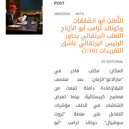
POST
28/03/2026
ARTS
الثَّعلبُ أبو الصَّفَقاتِ
ودُونالد تْرَامب أبو الأرْبَاح :
الثعلب البرتقالي يحاور
الرئيس البرتقالي عاشق
التغريدات (2/10)
BY
EDITORIAL
المكان: مكتب فاخر في
“مارالاغو”الزمان: بعد منتصف
الليلالإضاءة دافئة تنبعث من
مصابيح كريستالية، بينما تعرض
الشاشات في الخلف مؤشرات
التفاعل على منصة “تروث
سوشيال”. دونالد ترامب “أبو