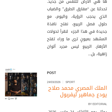
ها هي الأرض تتنفس من جديد.
تحدثنا عن “مفارق الطرق” والضباب
الذي يحجب الرؤية، واليوم، مع
حلول فصل الربيع، نفتح نافذة
جديدة في هذا الجزء لنقرأ تحولات
المشهد بعيونٍ ترى ما وراء تفتح
الأزهار. الربيع ليس مجرد ألوان
زاهية، بل...
POST
24/03/2026
SPORT
الملك المصري محمد صلاح
يودع جماهير ليفربول
BY
EDITORIAL
يمثل يوم الثلاثاء، 24 مارس 2026،