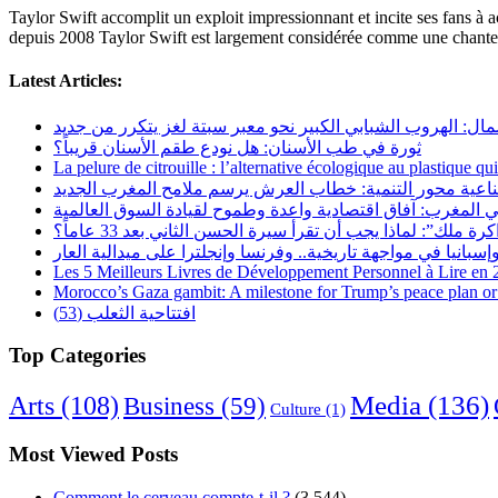
Taylor Swift accomplit un exploit impressionnant et incite ses fans à 
depuis 2008 Taylor Swift est largement considérée comme une chanteus
Latest Articles:
مال: الهروب الشبابي الكبير نحو معبر سبتة لغز يتكرر من جديد
ثورة في طب الأسنان: هل نودع طقم الأسنان قريباً؟
La pelure de citrouille : l’alternative écologique au plastique qu
ناعية محور التنمية: خطاب العرش يرسم ملامح المغرب الجديد
 المغرب: آفاق اقتصادية واعدة وطموح لقيادة السوق العالمية
رة ملك”: لماذا يجب أن تقرأ سيرة الحسن الثاني بعد 33 عاماً؟
Les 5 Meilleurs Livres de Développement Personnel à Lire en
Morocco’s Gaza gambit: A milestone for Trump’s peace plan or 
افتتاحية الثعلب (53)
Top Categories
Arts
(108)
Media
(136)
Business
(59)
Culture
(1)
Most Viewed Posts
Comment le cerveau compte-t-il ?
(3,544)