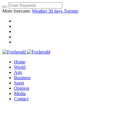
More forecasts:
Weather 30 days Toronto
Home
World
Arts
Business
Sport
Opinion
Media
Contact