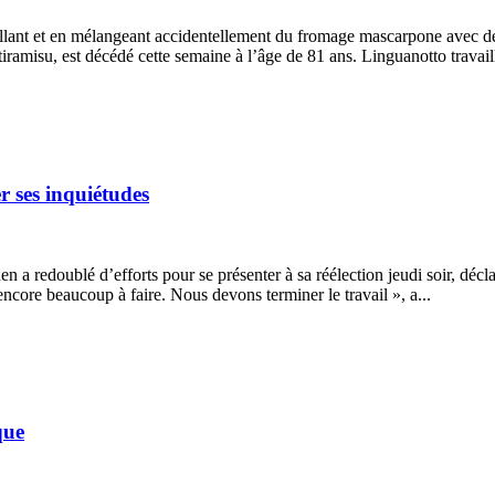
llant et en mélangeant accidentellement du fromage mascarpone avec des 
amisu, est décédé cette semaine à l’âge de 81 ans. Linguanotto travailla
r ses inquiétudes
den a redoublé d’efforts pour se présenter à sa réélection jeudi soir, décl
ncore beaucoup à faire. Nous devons terminer le travail », a...
que