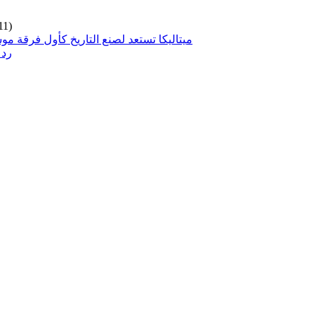
11)
ميتاليكا تستعد لصنع التاريخ كأول فرقة مو
رد 