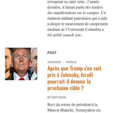
révoquent sa carte verte ; l’année
dernière, il faisait partie des leaders
des manifestations sur le campus. Un
éminent militant palestinien qui a aidé
à diriger le mouvement de campement
étudiant de l’Université Columbia a
été arrêté samedi soir...
POST
13/03/2025
WORLD
Après que Trump s’en soit
pris à Zelensky, Israël
pourrait-il devenir la
prochaine cible ?
BY
EDITORIAL
Ravi du retour du président à la
Maison-Blanche, Netanyahou est