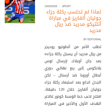
13/03/2025
SPORT
لماذا لم تحتسب ركلة جزاء
جوليان ألفاريز في مباراة
أتلتيكو مدريد ضد ريال
مدريد
BY
EDITORIAL
تطلب الأمر من أنطونيو روديجر
من ريال مدريد أن يسجل ركلة جزاءه
بعد جان أوبلاك لإرسال لوس
بلانكوس إلى ربع نهائي دوري
أبطال أوروبا ضد آرسنال – لكن
الجدل اندلع بعد استبعاد ركلة جزاء
جوليان ألفاريز. خلال 120 دقيقة،
افتتح لاعب خط الوَسَط كونور غالاغر
الهدف الأول والأخير في المباراة