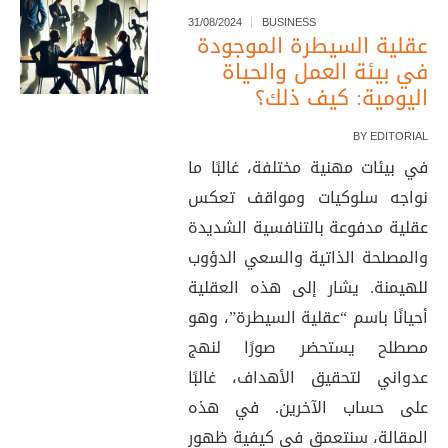
31/08/2024
BUSINESS
عقلية السيطرة الموجودة
في بيئة العمل والحياة
اليومية: كيف ذلك؟
BY
EDITORIAL
في بيئات مهنية مختلفة، غالبًا ما
نواجه سلوكيات ومواقف تعكس
عقلية مدفوعة بالتنافسية الشديدة
والمصلحة الذاتية والسعي الدؤوب
للهيمنة. يشار إلى هذه العقلية
أحيانًا باسم “عقلية السيطرة”، وهو
مصطلح يستحضر صورًا لنهج
عدواني لتحقيق الأهداف، غالبًا
على حساب الآخرين. في هذه
المقالة، سنتعمق في كيفية ظهور