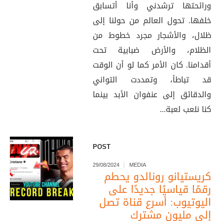
ورائحتها ترشدني وأنا أتسابق
خلفها. تحول العالم من حولنا إلى
ظلال، والأشجار مجرد خطوط من
الظلام، والأرض ضبابية تحت
أقدامنا. كان الأمر كما لو أن الوقت
قد تباطأ، وتمددت التواني
والدقائق إلى عنفوان الأبد بينما
كنا نلعب لعبة...
POST
29/08/2024
MEDIA
كريستيانو رونالدو يحطم
رقمًا قياسيًا جديدًا على
اليوتيوب: أسرع قناة تصل
إلى مليون مشترك