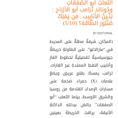
الثَّعلبُ أبو الصَّفَقاتِ
ودُونالد تْرَامب أبو الأرْبَاح :
تِنِّـينُ الأَنَابِيب.. مَن يَمْلِكُ
صُنْبُورَ الطَّاقَة؟ (5/10)
BY
EDITORIAL
(المكان: شرفةٌ مطلةٌ على المحيط
في “مارالاغو”. على الطاولةِ خريطةٌ
جيوسياسيةٌ تفصيليةٌ لخطوطِ الغازِ
وأنابيبِ النفطِ الممتدةِ عبرَ القارات.
ترامب يمسكُ بقلمٍ عريضٍ ويضعُ
علامات (X) حمراء ضخمة على
مساراتِ الإمدادِ القادمةِ من روسيا
والشرق الأوسط، بينما الثعلب “أبو
الصفقات” جالسٌ ببدلتهِ الداكنةِ
الأنيقة، يراقبُ الخريطةَ بعينين