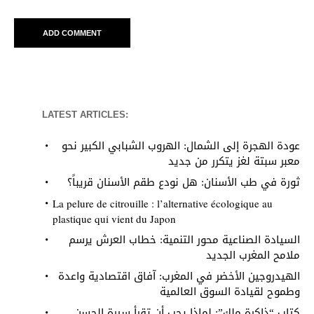
LATEST ARTICLES:
عودة الهجرة إلى الشمال: الهروب الشبابي الكبير نحو
معبر سبتة لغز يتكرر من جديد
ثورة في طب الأسنان: هل نودع طقم الأسنان قريباً؟
La pelure de citrouille : l’alternative écologique au
plastique qui vient du Japon
السيادة الصناعية محور التنمية: خطاب العرش يرسم
ملامح المغرب الجديد
الهيدروجين الأخضر في المغرب: آفاق اقتصادية واعدة
وطموح لقيادة السوق العالمية
كتاب “ذاكرة ملك”: لماذا يجب أن تقرأ سيرة الحسن