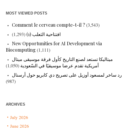
MOST VIEWED POSTS
Comment le cerveau compte-t-il ?
(3,543)
(1,293)
افتتاحية الثعلب (1)
New Opportunities for AI Development via
Biocomputing
(1,111)
ميتاليكا تستعد لصنع التاريخ كأول فرقة موسيقى ميتال
(1,050)
أمريكية تقدم عرضا موسيقيًا في السّعودية
رد ساخر لمسعود أوزيل على تصريح دي كابريو حول أرسنال
(987)
ARCHIVES
July 2026
June 2026