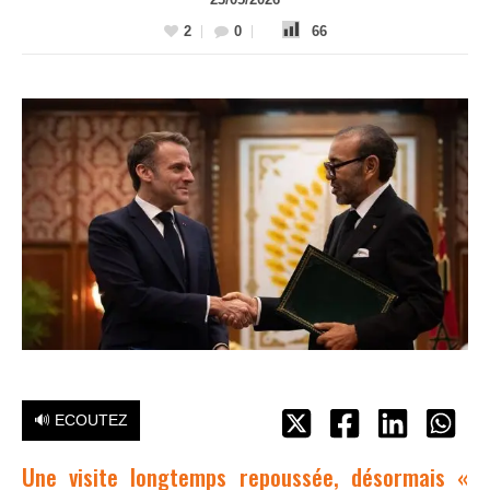
2
0
66
🔊 ECOUTEZ
Une visite longtemps repoussée, désormais «