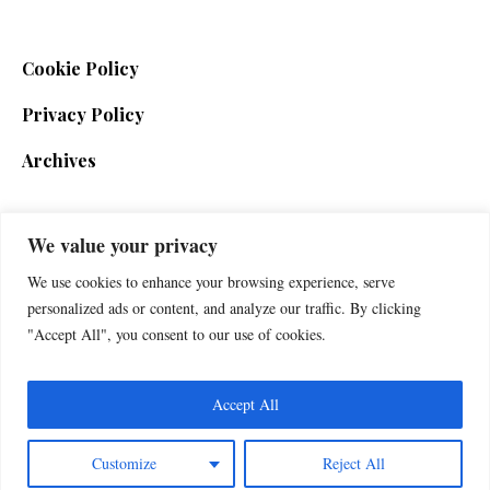
Cookie Policy
Privacy Policy
Archives
We value your privacy
SIGN UP FOR THE NEWSLETTER
We use cookies to enhance your browsing experience, serve
personalized ads or content, and analyze our traffic. By clicking
"Accept All", you consent to our use of cookies.
Accept All
Customize
Reject All
Foxherald © 2025 / All Rights Reserved