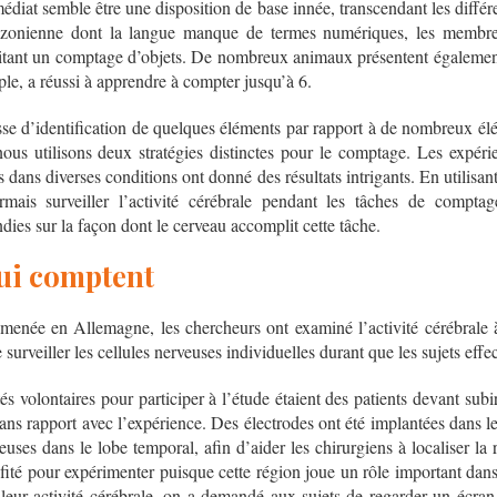
diat semble être une disposition de base innée, transcendant les différ
azonienne dont la langue manque de termes numériques, les membres
ssitant un comptage d’objets. De nombreux animaux présentent égaleme
le, a réussi à apprendre à compter jusqu’à 6.
esse d’identification de quelques éléments par rapport à de nombreux él
ous utilisons deux stratégies distinctes pour le comptage. Les expéri
 dans diverses conditions ont donné des résultats intrigants. En utilisan
mais surveiller l’activité cérébrale pendant les tâches de comptag
dies sur la façon dont le cerveau accomplit cette tâche.
qui comptent
enée en Allemagne, les chercheurs ont examiné l’activité cérébrale à
 surveiller les cellules nerveuses individuelles durant que les sujets eff
tés volontaires pour participer à l’étude étaient des patients devant sub
 sans rapport avec l’expérience. Des électrodes ont été implantées dans 
veuses dans le lobe temporal, afin d’aider les chirurgiens à localiser la 
fité pour expérimenter puisque cette région joue un rôle important dans
leur activité cérébrale, on a demandé aux sujets de regarder un écran 