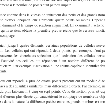
ement si le nombre de points était pair ou impair.
nce connue dans la vitesse de traitement des petits et des grands nomb
sse élevées lorsqu’on leur a présenté quatre points ou moins. Cepend
on diminuait et le temps de réaction augmentait. En examinant l’activité c
é qu’ils avaient obtenu la première preuve réelle que le cerveau fonct
 comptage.
aient jusqu’à quatre éléments, certaines populations de cellules ner
an. Les cellules qui ont répondu à deux points, par exemple, n’ont p
ouverte, les chercheurs spéculent que l’activation des cellules nerv
l’activité des cellules qui répondent à un nombre différent de poi
et claire. Par exemple, l’activation d’une cellule capable d’identifier deu
oints.
 qui ont répondu à plus de quatre points présentaient un modèle d’activ
ses à des quantités similaires, mais différentes d’objets. Par exemple, 
ndu plus faiblement à cinq ou sept points. Cette distinction pourrait e
lité d’erreur plus élevée qui caractérisent le comptage de nombreux obj
que : dans la nature, la différence précise entre les grands nombres est m