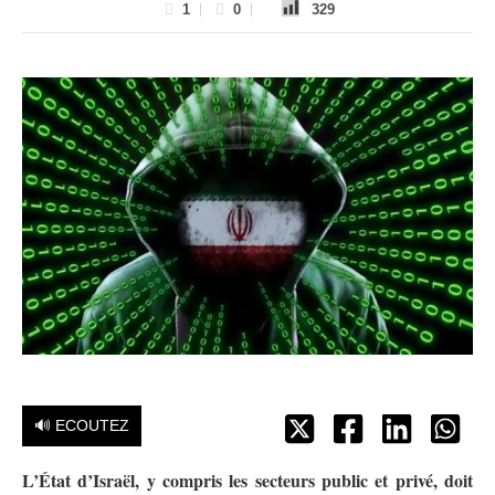
1
0
329
🔊 ECOUTEZ
L’État d’Israël, y compris les secteurs public et privé, doit