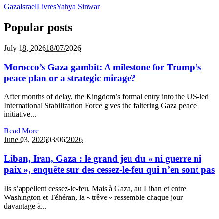
Gaza
Israel
Livres
Yahya Sinwar
Popular posts
July 18,
2026
18/07/2026
Morocco’s Gaza gambit: A milestone for Trump’s
peace plan or a strategic mirage?
After months of delay, the Kingdom’s formal entry into the US-led
International Stabilization Force gives the faltering Gaza peace
initiative...
Read More
June 03,
2026
03/06/2026
Liban, Iran, Gaza : le grand jeu du « ni guerre ni
paix », enquête sur des cessez‑le‑feu qui n’en sont pas
Ils s’appellent cessez‑le‑feu. Mais à Gaza, au Liban et entre
Washington et Téhéran, la « trêve » ressemble chaque jour
davantage à...