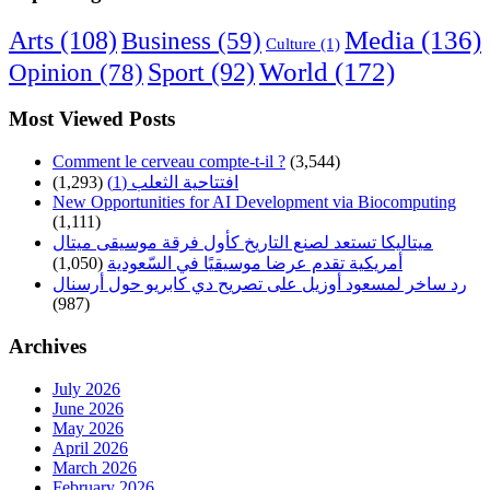
Arts
(108)
Media
(136)
Business
(59)
Culture
(1)
World
(172)
Opinion
(78)
Sport
(92)
Most Viewed Posts
Comment le cerveau compte-t-il ?
(3,544)
(1,293)
افتتاحية الثعلب (1)
New Opportunities for AI Development via Biocomputing
(1,111)
ميتاليكا تستعد لصنع التاريخ كأول فرقة موسيقى ميتال
(1,050)
أمريكية تقدم عرضا موسيقيًا في السّعودية
رد ساخر لمسعود أوزيل على تصريح دي كابريو حول أرسنال
(987)
Archives
July 2026
June 2026
May 2026
April 2026
March 2026
February 2026