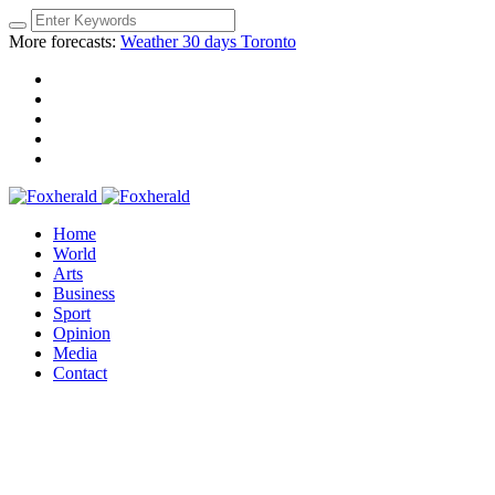
More forecasts:
Weather 30 days Toronto
Home
World
Arts
Business
Sport
Opinion
Media
Contact