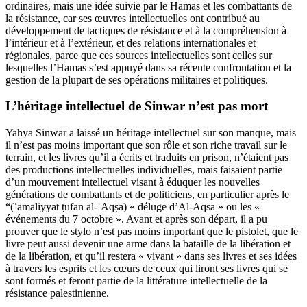
ordinaires, mais une idée suivie par le Hamas et les combattants de
la résistance, car ses œuvres intellectuelles ont contribué au
développement de tactiques de résistance et à la compréhension à
l’intérieur et à l’extérieur, et des relations internationales et
régionales, parce que ces sources intellectuelles sont celles sur
lesquelles l’Hamas s’est appuyé dans sa récente confrontation et la
gestion de la plupart de ses opérations militaires et politiques.
L’héritage intellectuel de Sinwar n’est pas mort
Yahya Sinwar a laissé un héritage intellectuel sur son manque, mais
il n’est pas moins important que son rôle et son riche travail sur le
terrain, et les livres qu’il a écrits et traduits en prison, n’étaient pas
des productions intellectuelles individuelles, mais faisaient partie
d’un mouvement intellectuel visant à éduquer les nouvelles
générations de combattants et de politiciens, en particulier après le
“(ʿamaliyyat ṭūfān al-ʾAqṣā) « déluge d’Al-Aqsa » ou les «
événements du 7 octobre ». Avant et après son départ, il a pu
prouver que le stylo n’est pas moins important que le pistolet, que le
livre peut aussi devenir une arme dans la bataille de la libération et
de la libération, et qu’il restera « vivant » dans ses livres et ses idées
à travers les esprits et les cœurs de ceux qui liront ses livres qui se
sont formés et feront partie de la littérature intellectuelle de la
résistance palestinienne.