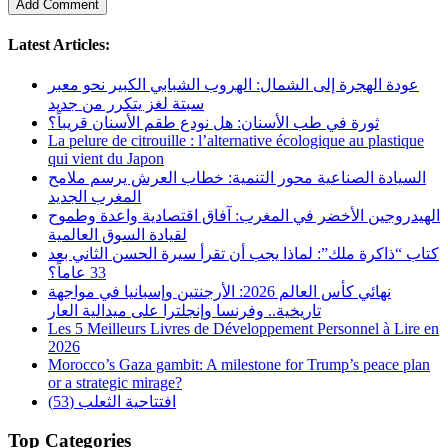
Latest Articles:
عودة الهجرة إلى الشمال: الهروب الشبابي الكبير نحو معبر
سبتة لغز يتكرر من جديد
ثورة في طب الأسنان: هل نودع طقم الأسنان قريباً؟
La pelure de citrouille : l’alternative écologique au plastique
qui vient du Japon
السيادة الصناعية محور التنمية: خطاب العرش يرسم ملامح
المغرب الجديد
الهيدروجين الأخضر في المغرب: آفاق اقتصادية واعدة وطموح
لقيادة السوق العالمية
كتاب “ذاكرة ملك”: لماذا يجب أن تقرأ سيرة الحسن الثاني بعد
33 عاماً؟
نهائي كأس العالم 2026: الأرجنتين وإسبانيا في مواجهة
تاريخية.. وفرنسا وإنجلترا على ميدالية العار
Les 5 Meilleurs Livres de Développement Personnel à Lire en
2026
Morocco’s Gaza gambit: A milestone for Trump’s peace plan
or a strategic mirage?
افتتاحية الثعلب (53)
Top Categories