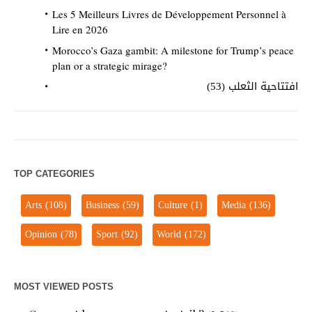
Les 5 Meilleurs Livres de Développement Personnel à
Lire en 2026
Morocco’s Gaza gambit: A milestone for Trump’s peace
plan or a strategic mirage?
افتتاحية الثعلب (53)
TOP CATEGORIES
Arts
(108)
Business
(59)
Culture
(1)
Media
(136)
Opinion
(78)
Sport
(92)
World
(172)
MOST VIEWED POSTS