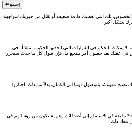
🔊 إستمع
 الخصوص، تلك التي تعطيك طاقة ضعيفة أو تقلل من حيويتك لمواجهة
يمكنك التحكم في القرارات التي اتخذتها الحكومة مثلا أو في
 في عقلك بعد حصول أمر مفجع ما، فإن قبول كل ما حدث سيحرر
سك تصبح مهووسًا بالوصول دوما إلى الكمال. بدلاً من ذلك، اختاروا
سيكون هناك دائمًا أشخاص يشتكون من شيء ما، حتى عندما يكون حدثًا أو موقفًا لا يهمك، فإنك تسمح لنفسك بالوقوع في هذا الفخ. إن قضاء 20 دقيقة في الاستماع إلى أصدقائك وهم يشتكون من رؤسائهم في