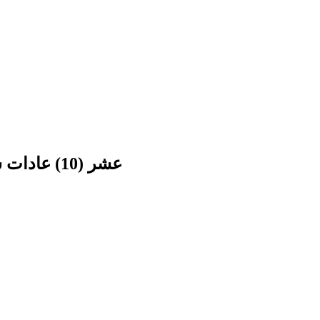
عشر (10) عادات سيئة (للغاية) تستنزف طاقتك النفسية.. فتجنبها