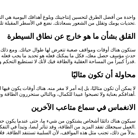
واحدة من أفضل الطرق لتحسين إنتاجيتك وبلوغ أهدافك اليومية هي ا
تحديات يومك وتقلل من الشعور بسعادتك. نضع في الأسطر المقبلة تلك 10 عادات التي يمكنك التخلص منها بدء من اليوم لزيادة طاقتك وتحفيزك بشكل أكبر.
القلق بشأن ما هو خارج عن نطاق السيطرة
ستكون هناك أوقات ومواقف صعبة تتعرض لها طوال حياتك. ومع ذلك، فإ
حدث مؤسف حصل معك، فكل ما يمكنك فعله هو تحديد ما يجب فعله ب
قدراً كبيراً من المساحة العقلية والطاقة فيك لأنك لا تستطيع التحكم والسيطرة على كل الأمور، وهذا أمر مريح نفسيا لك.
محاولة أن تكون مثاليًا
لا يمكن أن تكون مثاليًا، بل إنه أمر لا مفر منه. هناك أوقات يكون فيها
أهدافكم بعناية ولا تصبحوا عبيدا للكمال، وبالتالي ستحررون الطاقة وسيزيد من حوافزكم على السير إلى الأمام.
الانغماس في سماع متاعب الآخرين
العمل سيجعلك تفقد المزيد من الطاقة، وقد تتأثر أيضا، وتبدأ في التفكير في نفس الشيء عن رئيسك في العمل، على الرغم من أنك لم يحصل معك ذلك.
بدلاً من ذلك، تجنب مثل هذه المواقف، لأن السلبية تستنفد الطاقة. فلا تتشتت أو تتعب في الاستماع والانغماس في أشياء لا تهمك.