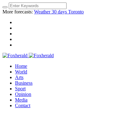
More forecasts:
Weather 30 days Toronto
Home
World
Arts
Business
Sport
Opinion
Media
Contact