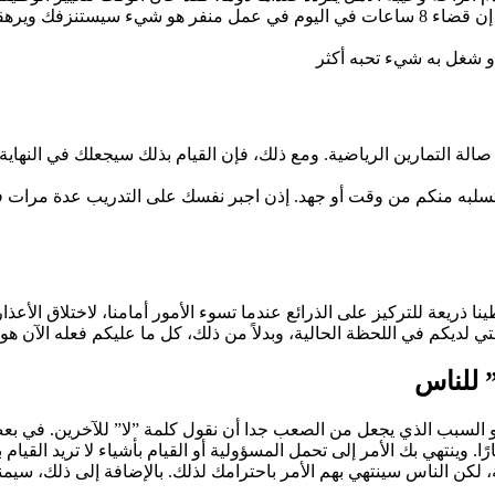
لذلك، نوصي بشدة بالسعي للعثور على وظيفة تعجبكم وتروقكم أكثر. إن قضاء 8 ساعات في اليوم 
 صالة التمارين الرياضية. ومع ذلك، فإن القيام بذلك سيجعلك في النها
ا تسلبه منكم من وقت أو جهد. إذن اجبر نفسك على التدريب عدة مرات
نا ذريعة للتركيز على الذرائع عندما تسوء الأمور أمامنا، لاختلاق الأعذ
 للناس
لسبب الذي يجعل من الصعب جدا أن نقول كلمة ”لا” للآخرين. في بعض الأ