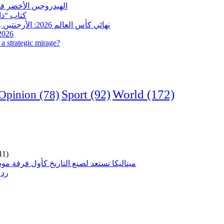
الهيدروجين الأخضر في
كتاب “ذاك
نهائي كأس العالم 2026: الأرجنتين وإسبانيا في مواجهة تاريخية.. وفرنسا وإنجلترا على ميدالية العار
 2026
a strategic mirage?
World
(172)
Opinion
(78)
Sport
(92)
11)
ميتاليكا تستعد لصنع التاريخ كأول فرقة مو
رد 