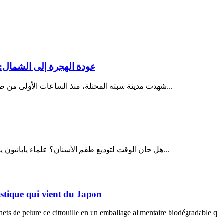
عودة الهجرة إلى الشمال: 
شهدت مدينة سبتة المحتلة، منذ الساعات الأولى من صباح يوم الثلاثاء 28 يوليو 2026، تصاعداً غير مسبوق في وتيرة محاولات...
هل حان الوقت لتوديع طقم الأسنان؟ علماء يابانيون يقتربون من إعادة إنماء الأسنان المفقودة في خطوة قد تحدث ثورة في...
lastique qui vient du Japon
ts de pelure de citrouille en un emballage alimentaire biodégradable qu