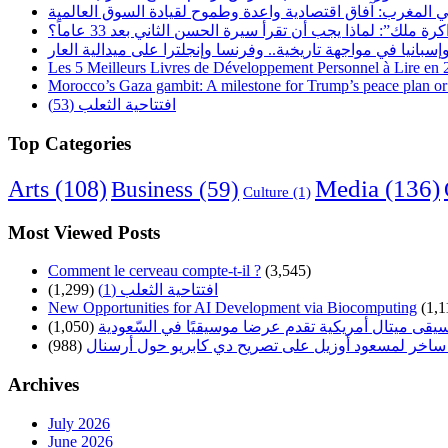
 المغرب: آفاق اقتصادية واعدة وطموح لقيادة السوق العالمية
رة ملك”: لماذا يجب أن تقرأ سيرة الحسن الثاني بعد 33 عاماً؟
Les 5 Meilleurs Livres de Développement Personnel à Lire en
Morocco’s Gaza gambit: A milestone for Trump’s peace plan or 
افتتاحية الثعلب (53)
Top Categories
Arts
(108)
Media
(136)
Business
(59)
Culture
(1)
Most Viewed Posts
Comment le cerveau compte-t-il ?
(3,545)
افتتاحية الثعلب (1)
(1,299)
New Opportunities for AI Development via Biocomputing
(1,1
سيقى ميتال أمريكية تقدم عرضا موسيقيًا في السّعودية
(1,050)
ساخر لمسعود أوزيل على تصريح دي كابريو حول أرسنال
(988)
Archives
July 2026
June 2026