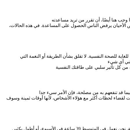
 بعض الأحيان يرفض الناس الحصول على المساعدة. في هذه الحالات،
غاية للصحة النفسية. لا تقلق بشأن الطريقة أو النغمة التي
ت لقضاء لحظات أكثر مع هؤلاء الأشخاص، لأنها أوقات ثمينة وسوف
من المحتوم أن يكون لدينا عمل لا نستمتع به أحيانا. إذا كان الشعور بعدم الراحة وخيبة الأمل يتردد صداها دوما، فقد حان الوقت لتغيير الوظيفة. نحن نعمل في المتوسط 39 ساعة في الأسبوع، أو أطول بكثير.