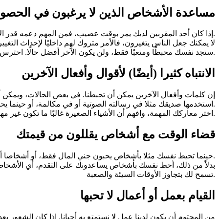
مساعدة الأشخاص الذين لا يرغبون في الحصو
إذا كان أحد المقربين لديك يمر بوقت عصيب، فمن المهم دعمه قدر الإمكان. ومع ذلك، فإن دعم الآخرين خلال أوقاتهم الصعبة أمر مرهق، لذا وجب هنا أيضًا، أن تقرر من تريد مساعدته.
لا يمكنك جعل الناس يتغيرون، فالأمر متروك لهم داخليًا لإحداث التغ
ستجد نفسك محبطًا ومتعبًا فقط، ولن يكون الآخر أفضل حالًا. احترس من تلك اللحظات، وحاول تجنبها لأن ذلك سيوفر لك الكثير من الطاقة.
الانتباه كثيرا (أيضًا) لأقوال وأفعال الآخرين
إن كلمات وأفعال الآخرين يمكن أن تحبطنا. في بعض الحالات، ويمكن أن 
استخدمها صديقك مثلا في رسالته الصوتية أو في مكالمة، أو حينما يحصل اشتباك صغير بينك وبين شخص آخر في يوم من الأيام. فهذا قد لا يعني أي شيء.
اختر معاركك المهمة، وافهم أن الأشياء الصغيرة غالبًا ما تكون غير مهمة. الانغماس في تكهناتك يضرك أكثر مما ينفعك، واللامبالاة أحيانا وقاية من كل تأثير سلبي على طاقتك النفسية.
قضاء الوقت مع أشخاص يقللون من قيمتك
حينما تحيط نفسك مثلا بأشخاص يحبون جني المال فقط، أو أشخاصا أنانيين وتخشى من عدم تلبية توقعاتهم بل لا يهتمون بقدرك بينهم سوى فيما قد تنفعهم به من مصلحة، فإن الأمر سيء جدا.
بدلاً من ذلك، أحط نفسك بأشخاص يساعدونك على التقدم، أي الأشخاص 
تسمح لك بتجاوز الأوقات السيئة والصعبة.
القيام بعمل أو أعمال لا تحبها