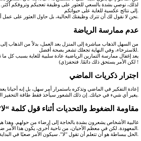
إلى نتائج عكسية للغاية على حيواتكم.
نحن لا نقول لك أن تترك وظيفتك الحالية، بل حاول العثور على عمل أو شغل به شيء تحبه أكثر.
عدم ممارسة الرياضة
من السهل الذهاب مباشرة إلى المنزل بعد العمل، بدلاً من الذهاب إلى
للاسترخاء، وفي النهاية تجعلك تشعر بصحة أفضل.
يعد إغفال ممارسة التمارين الرياضية عادة سلبية للغاية بسبب كل م
لكن الأمر يستحق ذلك دائمًا. فتحفز(ي) !
اجترار ذكريات الماضي
إعادة التفكير في الماضي وتذكره باستمرار أمر سهل، بل إنه أحيانا يعطي
يغير أي شيء في حياتك. إن ذلك الشعور سيأخذ فقط طاقة التحفيز التي لديكم في اللحظة الحالية، وبدلاً من ذلك، كل ما عليكم فعله الآن هو المضي قدمًا وعدم اجترار الماضي.
مقاومة الضغوط والتحديات أثناء قول كلمة “لا”
غالبية الأشخاص يشعرون بشدة بالحاجة إلى إرضاء من حولهم. وهذا هو ا
المعهودة. لكن في معظم الأحيان، من ناحية أخرى، يكون هذا الأمر ضارًا. وينتهي بك الأمر إلى تحمل المسؤولية أو القيام بأشياء لا تريد القيام بها.
الحل ببساطة هو أن تتعلم أن تقول ”لا”. سيكون الأمر صعبًا في البداية، لكن الناس سينتهي بهم الأمر باحترامك لذلك. بالإضافة إلى ذلك، سيمنحك المزيد من الوقت للانخراط في أشياء أخرى، أشياء تهمك حقًا.