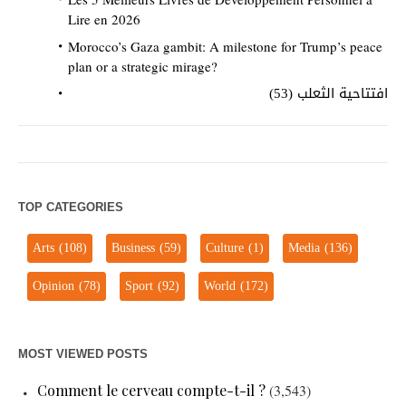
Lire en 2026
Morocco’s Gaza gambit: A milestone for Trump’s peace
plan or a strategic mirage?
افتتاحية الثعلب (53)
TOP CATEGORIES
Arts
(108)
Business
(59)
Culture
(1)
Media
(136)
Opinion
(78)
Sport
(92)
World
(172)
MOST VIEWED POSTS
Comment le cerveau compte-t-il ?
(3,543)