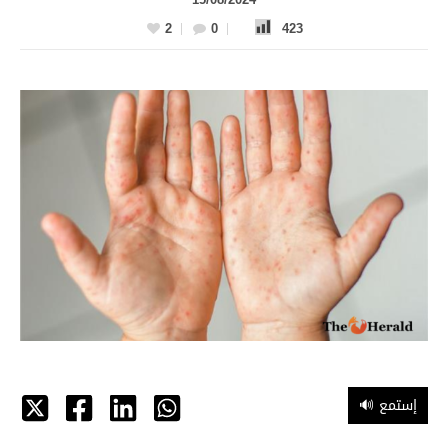
2
0
423
🔊 إستمع