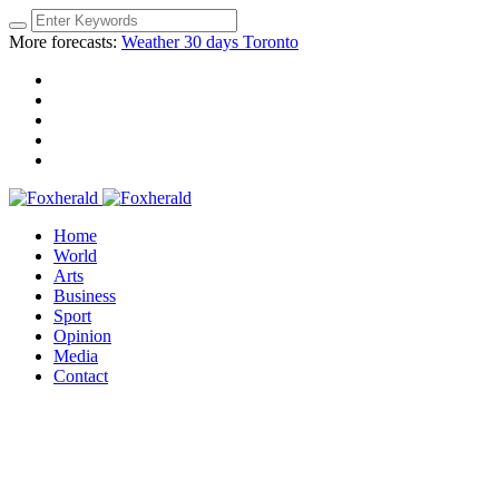
More forecasts:
Weather 30 days Toronto
Home
World
Arts
Business
Sport
Opinion
Media
Contact