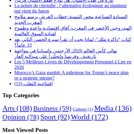
ثورة في طب الأسنان: هل نودع طقم الأسنان قريباً؟
La pelure de citrouille : l’alternative écologique au plastique
qui vient du Japon
السيادة الصناعية محور التنمية: خطاب العرش يرسم ملامح
المغرب الجديد
الهيدروجين الأخضر في المغرب: آفاق اقتصادية واعدة وطموح
لقيادة السوق العالمية
كتاب “ذاكرة ملك”: لماذا يجب أن تقرأ سيرة الحسن الثاني بعد
33 عاماً؟
نهائي كأس العالم 2026: الأرجنتين وإسبانيا في مواجهة
تاريخية.. وفرنسا وإنجلترا على ميدالية العار
Les 5 Meilleurs Livres de Développement Personnel à Lire en
2026
Morocco’s Gaza gambit: A milestone for Trump’s peace plan
or a strategic mirage?
افتتاحية الثعلب (53)
Top Categories
Arts
(108)
Media
(136)
Business
(59)
Culture
(1)
World
(172)
Opinion
(78)
Sport
(92)
Most Viewed Posts