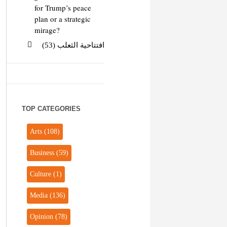
for Trump’s peace
plan or a strategic
mirage?
افتتاحية الثعلب (53)
TOP CATEGORIES
Arts
(108)
Business
(59)
Culture
(1)
Media
(136)
Opinion
(78)