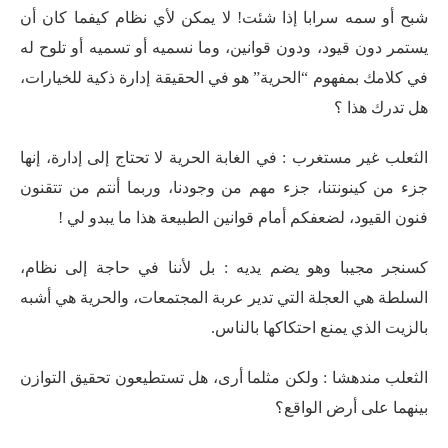
شبح أو سمه سرابا إذا شئت! لا يمكن لأي نظام كيفما كان أن
يستمر دون قيود، ودون قوانين، وما نسميه أو تسميه أو تلوح له
في كلامك بمفهوم “الحرية” هو في الحقيقة إدارة ذكية للخيارات،
هل تدرك هذا ؟
الثعلب غير مستغرب : في الغابة الحرية لا تحتاج إلى إدارة، إنها
جزء من كينونتنا، جزء مهم من وجودنا، وربما أنتم من تتقنون
فنون القيود، لضعفكم أمام قوانين الطبيعة هذا ما يبدو لي !
كسنجر مجيبا وهو يضم يديه : بل لأننا في حاجة إلى نظام،
السلطة هي العجلة التي تدير عربة المجتمعات، والحرية هي أشبه
بالزيت الذي يمنع احتكاكها بالناس.
الثعلب مندهشا : ولكن مثلما أرى، هل تستطيعون تحقيق التوازن
بينهما على أرض الواقع؟