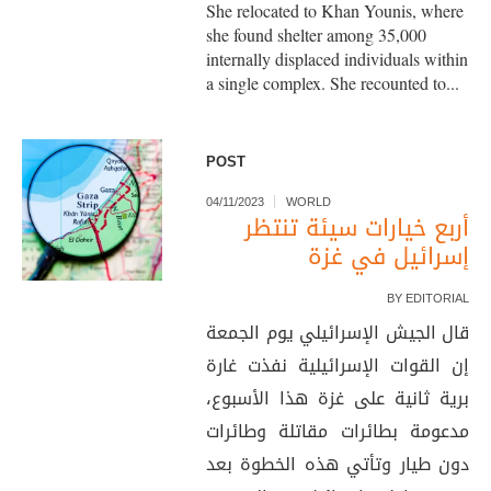
She relocated to Khan Younis, where
she found shelter among 35,000
internally displaced individuals within
a single complex. She recounted to...
POST
04/11/2023
WORLD
أربع خيارات سيئة تنتظر
إسرائيل في غزة
BY
EDITORIAL
قال الجيش الإسرائيلي يوم الجمعة
إن القوات الإسرائيلية نفذت غارة
برية ثانية على غزة هذا الأسبوع،
مدعومة بطائرات مقاتلة وطائرات
دون طيار وتأتي هذه الخطوة بعد