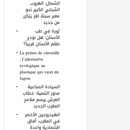
الشمال: الهروب
الشبابي الكبير نحو
معبر سبتة لغز يتكرر
من جديد
ثورة في طب
الأسنان: هل نودع
طقم الأسنان قريباً؟
La pelure de citrouille
: l’alternative
écologique au
plastique qui vient du
Japon
السيادة الصناعية
محور التنمية: خطاب
العرش يرسم ملامح
المغرب الجديد
الهيدروجين الأخضر
في المغرب: آفاق
اقتصادية واعدة