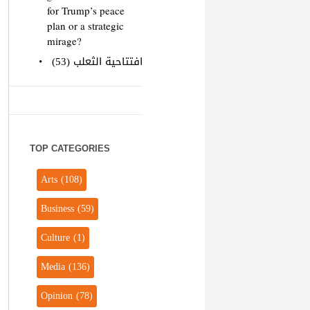
for Trump’s peace
plan or a strategic
mirage?
افتتاحية الثعلب (53)
TOP CATEGORIES
Arts
(108)
Business
(59)
Culture
(1)
Media
(136)
Opinion
(78)