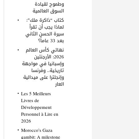
وطموح لقيادة
السوق العالمية
كتاب “ذاكرة ملك”:
لماذا يجب أن تقرأ
سيرة الحسن الثاني
بعد 33 عاماً؟
نهائي كأس العالم
2026: الأرجنتين
وإسبانيا في مواجهة
تاريخية.. وفرنسا
وإنجلترا على ميدالية
العار
Les 5 Meilleurs
Livres de
Développement
Personnel à Lire en
2026
Morocco’s Gaza
gambit: A milestone