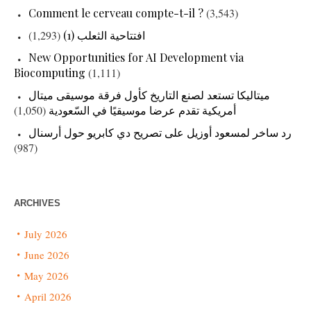
Comment le cerveau compte-t-il ?
(3,543)
(1,293)
افتتاحية الثعلب (1)
New Opportunities for AI Development via
Biocomputing
(1,111)
ميتاليكا تستعد لصنع التاريخ كأول فرقة موسيقى ميتال
(1,050)
أمريكية تقدم عرضا موسيقيًا في السّعودية
رد ساخر لمسعود أوزيل على تصريح دي كابريو حول أرسنال
(987)
ARCHIVES
July 2026
June 2026
May 2026
April 2026