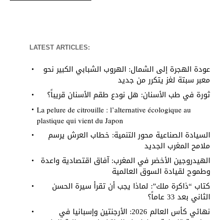
LATEST ARTICLES:
عودة الهجرة إلى الشمال: الهروب الشبابي الكبير نحو
معبر سبتة لغز يتكرر من جديد
ثورة في طب الأسنان: هل نودع طقم الأسنان قريباً؟
La pelure de citrouille : l’alternative écologique au
plastique qui vient du Japon
السيادة الصناعية محور التنمية: خطاب العرش يرسم
ملامح المغرب الجديد
الهيدروجين الأخضر في المغرب: آفاق اقتصادية واعدة
وطموح لقيادة السوق العالمية
كتاب “ذاكرة ملك”: لماذا يجب أن تقرأ سيرة الحسن
الثاني بعد 33 عاماً؟
نهائي كأس العالم 2026: الأرجنتين وإسبانيا في