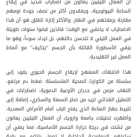
أن العمال الليليين يعانون من اضطراب شديد في إيقاع
الساعة البيولوجية، ويفقدون أكثر من نصف جودة نومهم
مقارنة بزملائهم في النهار. والأكثر إثارة للقلق هو أن هذا
الاضطراب لا يختفي مع الوقت؛ فالذين قضوا سنوات طويلة
في العمل الليلي لا تتحسن حالتهم، بل تزداد سوءاً، وهو ما
ينفي الأسطورة القائلة بأن الجسم “يتكيف” مع أنماط
العمل غير التقليدية.
هذا الانتهاك الممنهج لإيقاع الجسم الحيوي يقود إلى
سلسلة من الكوارث الصحية المتسلسلة: ضغط دم مرتفع،
التهاب مزمن في جدران الأوعية الدموية، اضطرابات في
التمثيل الغذائي تزيد من خطر السمنة والسكري، إضافة إلى
تثبيط جهاز المناعة الذي يفتح الباب أمام الأمراض المعدية.
وأظهرت تحليلات جامعة وارويك أن العمال الليليين يعانون
من تشتت في درجة حرارة الجسم الأساسية، مما يعني أن
ساعتهم البيولوجية الداخلية لا تعمل بتناغم مع بقية