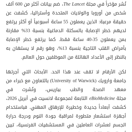
نُشر مؤخراً في مجلة
The Lancet
، ضم بيانات أكثر من 600 ألف
شخص من أوروبا والولايات المتحدة وأستراليا، كشفت عن
حقيقة مرعبة: الذين يعملون 55 ساعة أسبوعياً أو أكثر يرتفع
لديهم خطر الإصابة بالسكتة الدماغية بنسبة 33% مقارنة
بمن يعملون 35-40 ساعة فقط. كما يرتفع خطر الإصابة
بأمراض القلب التاجية بنسبة 13%، وهو رقم لا يستهان به
بالنظر إلى الأعداد الهائلة من الموظفين حول العالم.
لكن الأرقام لا تقف عند هذا الحد. الأبحاث التي أجرتها
جامعة وارويك (University of Warwick) بالتعاون مع خبراء من
معهد الصحة والطب بباريس، ونُشرت في
مجلة
eBioMedicine
التابعة لمجموعة لانسيت في أبريل 2026،
كشفت أبعاداً جديدة وخطيرة للإرهاق المهني. فباستخدام
أجهزة استشعار متطورة لمراقبة جودة النوم ودرجة حرارة
الجسم لعشرات العاملين في المستشفيات الفرنسية، تبين