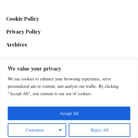
Cookie Policy
Privacy Policy
Archives
We value your privacy
SIGN UP FOR THE NEWSLETTER
We use cookies to enhance your browsing experience, serve
personalized ads or content, and analyze our traffic. By clicking
"Accept All", you consent to our use of cookies.
Accept All
Customize
Reject All
Foxherald © 2025 / All Rights Reserved