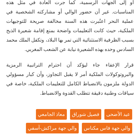
أو إلى الجهات الرسمية، كما جرت العادة في مثل هذه
المناسبات. غير أن حضور الوالي أو مشاركته الشخصية في
عملية النحر اعتُبرت هذه السنة مخالفة صريحة للتوجيهات
الملكية، حيث كانت التعليمات واضحة بمنع إقامة شعيرة الذبح
بسبب الظرفية الاستثنائية التي تمر بها البلاد، وتكفل الملك محمد
السادس وحده بهذه الشعيرة نيابة عن الشعب المغربي.
قرار الإعفاء جاء ليؤكد أن احترام التراتبية الرمزية
والبروتوكولات الملكية أمر لا يقبل التجاوز، وأن كبار مسؤولي
الدولة ملزمون بالانضباط الكامل للتعليمات الملكية، خاصة في
سياقات وطنية دقيقة تتطلب القدوة والانضباط.
عيد الأضحى
فصيل شوراق
معاذ الجامعي
والي جهة فاس مكناس
والي جهة مراكش-آسفي