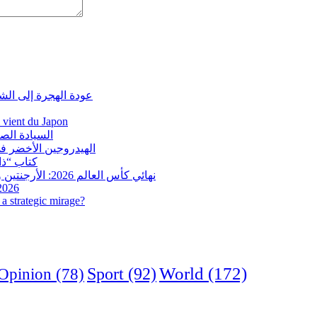
عودة الهجرة إلى الش
i vient du Japon
السيادة الص
الهيدروجين الأخضر في
كتاب “ذاك
نهائي كأس العالم 2026: الأرجنتين وإسبانيا في مواجهة تاريخية.. وفرنسا وإنجلترا على ميدالية العار
 2026
a strategic mirage?
World
(172)
Opinion
(78)
Sport
(92)