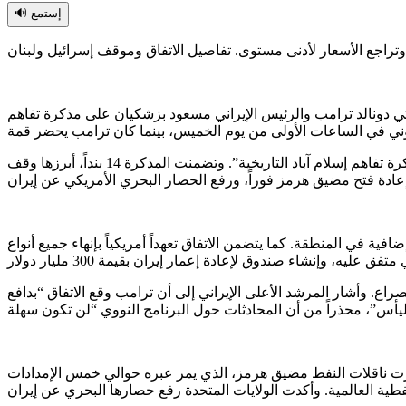
🔊 إستمع
تفاهم إسلام آباد التاريخية”
. وتضمنت المذكرة 14 بنداً
، أبرزها وقف
عادة فتح مضيق هرمز فوراً، ورفع الحصار البحري الأمريكي عن إيران
إضافية في المنطقة
. كما يتضمن الاتفاق تعهداً أمريكياً بإنهاء جميع أنواع
يه، وإنشاء صندوق لإعادة إعمار إيران بقيمة 300 مليار دولار
لصراع
. وأشار المرشد الأعلى الإيراني إلى أن ترامب وقع الاتفاق “بدافع
اق المالية. تراجعت أسعار النفط إلى أدنى مستوى لها منذ بدء الحرب في 28 فبراير، حيث عبرت ناقلات النفط مضيق هرمز، الذي يمر عبره حوالي خمس الإمدادات
فطية العالمية
. وأكدت الولايات المتحدة رفع حصارها البحري عن إيران