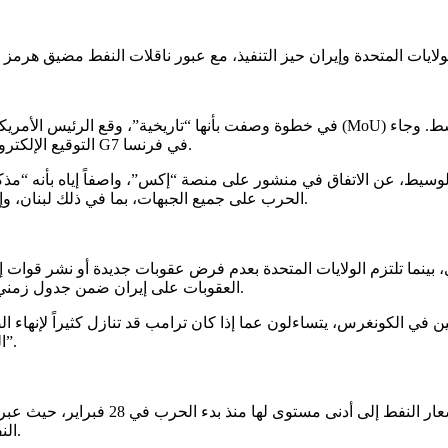
ق الأوسط
. وجاء
.
التوقيع الإلكتروني في الساعات الأولى من يوم الخميس، بينما كان ترامب يحضر قمة G7 في فرنسا
سيط، عن الاتفاق في منشور على منصة “إكس”، واصفاً إياه بأنه “مذكرة 
.
الحرب على جميع الجبهات، بما في ذلك لبنان، وإ
، بينما تلتزم الولايات المتحدة بعدم فرض عقوبات جديدة أو نشر قوات 
.
العقوبات على إيران ضمن جدول زمني متفق عل
يين في الكونغرس، يتساءلون عما إذا كان ترامب قد تنازل كثيراً لإنهاء ا
.
اليأس”، محذراً من أن المحادثات حول البرنامج النووي “لن تكون سهلة”
انعكست هذه التطورات مباشرة على الأسو
.
الن