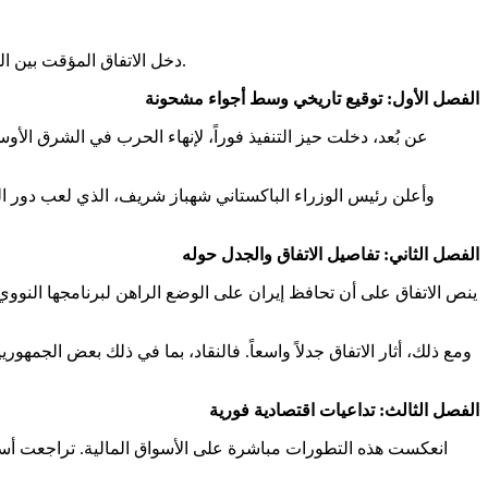
دخل الاتفاق المؤقت بين الولايات المتحدة وإيران حيز التنفيذ، مع عبور ناقلات النفط مضيق هرمز وتراجع الأسعار لأدنى مستوى. تفاصيل الاتفاق وموقف إسرائيل ولبنان.
الفصل الأول: توقيع تاريخي وسط أجواء مشحونة
في خطوة وصفت بأنها “تاريخية”، وقع الرئيس الأمريكي دونالد ترامب والرئيس الإيراني مسعود بزشكيان على مذكرة تفاهم (MoU) عن بُعد، دخلت حيز التنفيذ فوراً، لإنهاء الحرب في الشر
وأعلن رئيس الوزراء الباكستاني شهباز شريف، الذي لعب دور الو
الفصل الثاني: تفاصيل الاتفاق والجدل حوله
ينص الاتفاق على أن تحافظ إيران على الوضع الراهن لبرنامجها النووي
ومع ذلك، أثار الاتفاق جدلاً واسعاً. فالنقاد، بما في ذلك بعض الجمهور
الفصل الثالث: تداعيات اقتصادية فورية