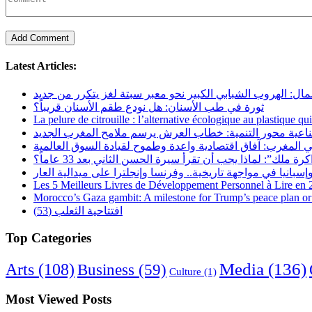
Latest Articles:
مال: الهروب الشبابي الكبير نحو معبر سبتة لغز يتكرر من جديد
ثورة في طب الأسنان: هل نودع طقم الأسنان قريباً؟
La pelure de citrouille : l’alternative écologique au plastique qu
ناعية محور التنمية: خطاب العرش يرسم ملامح المغرب الجديد
 المغرب: آفاق اقتصادية واعدة وطموح لقيادة السوق العالمية
رة ملك”: لماذا يجب أن تقرأ سيرة الحسن الثاني بعد 33 عاماً؟
Les 5 Meilleurs Livres de Développement Personnel à Lire en
Morocco’s Gaza gambit: A milestone for Trump’s peace plan or 
افتتاحية الثعلب (53)
Top Categories
Arts
(108)
Media
(136)
Business
(59)
Culture
(1)
Most Viewed Posts