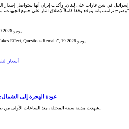
ر إسرائيل في شن غارات على لبنان
. وأكدت إيران أنها ستواصل إصدار التصاريح وتو
وصرح ترامب بأنه يتوقع وقفاً كاملاً لإطلاق النار على جميع الجبهات، محذراً من أنه إذا لم تلتزم إيران بالاتفاق، “فسنعود على الأرجح لقصفهم”
China Daily – “US, Iran sign MoU remotely to end conflict”, 19 يونيو 2026
Bernama – “Traffic Flows Through Hormuz As US-Iran Deal Takes Effect, Questions Remain”, 19 يونيو 2026
أسعار النف
عودة الهجرة إلى الشمال: 
شهدت مدينة سبتة المحتلة، منذ الساعات الأولى من صباح يوم الثلاثاء 28 يوليو 2026، تصاعداً غير مسبوق في وتيرة محاولات...