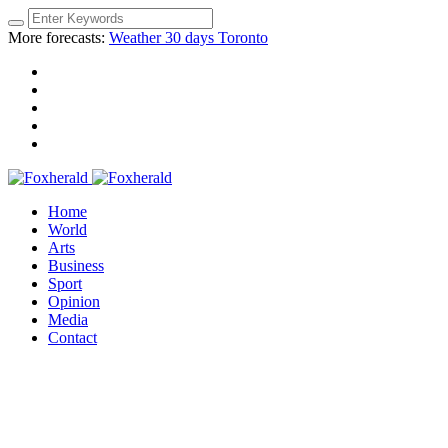
More forecasts:
Weather 30 days Toronto
Home
World
Arts
Business
Sport
Opinion
Media
Contact