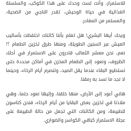
للاستمرار، وأنت لست وحدك على هذا الكوكب، والسلسلة
الغذائية في حياة الوحيش، تقدر الناجي من الضحية،
والمستمر من المغادر.
ويحك أيها البشري! هل تعلم بأننا كائنات احتفظت بأساليب
العيش عبر السنين الطويلة، ومنها طرق تخزين الطعام ؟!
نعم، نحن معشر الثعالب قادرون على الاستمرار في أحلك
الظروف، ونعود إلى الطعام المخزن في أماكن محددة حتى
نستطيع البقاء عندما يقل الصيد، وتنصرم أيام الرخاء، وحينما
لا نجد ما نسد به رمقنا.
هاني أعود إلى الأرض، منها خلقنا، وإليها نعود حتما، وهي
ملاذنا في تخزين بعض البقايا من أيام الرخاء، فنحن كناسون
للطبيعة، ومن الكائنات التي تجعل من حالة الطبيعة على
عجلة الاستمرار كباقي الكواسر والضواري.