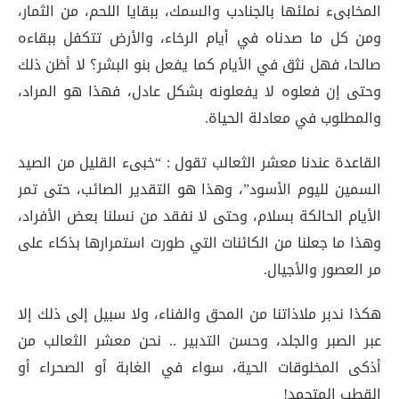
المخابىء نملئها بالجنادب والسمك، ببقايا اللحم، من الثمار،
ومن كل ما صدناه في أيام الرخاء، والأرض تتكفل ببقاءه
صالحا، فهل نثق في الأيام كما يفعل بنو البشر؟ لا أظن ذلك
وحتى إن فعلوه لا يفعلونه بشكل عادل، فهذا هو المراد،
والمطلوب في معادلة الحياة.
القاعدة عندنا معشر الثعالب تقول : “خبىء القليل من الصيد
السمين لليوم الأسود”، وهذا هو التقدير الصائب، حتى تمر
الأيام الحالكة بسلام، وحتى لا نفقد من نسلنا بعض الأفراد،
وهذا ما جعلنا من الكائنات التي طورت استمرارها بذكاء على
مر العصور والأجيال.
هكذا ندبر ملاذاتنا من المحق والفناء، ولا سبيل إلى ذلك إلا
عبر الصبر والجلد، وحسن التدبير .. نحن معشر الثعالب من
أذكى المخلوقات الحية، سواء في الغابة أو الصحراء أو
القطب المتجمد!