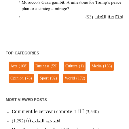
Morocco’s Gaza gambit: A milestone for Trump’s peace
plan or a strategic mirage?
افتتاحية الثعلب (53)
TOP CATEGORIES
Arts
(108)
Business
(59)
Culture
(1)
Media
(136)
Opinion
(78)
Sport
(92)
World
(172)
MOST VIEWED POSTS
Comment le cerveau compte-t-il ?
(3,540)
افتتاحية الثعلب (1)
(1,292)