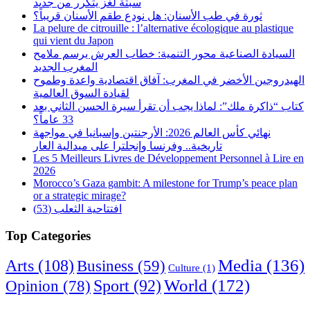
سبتة لغز يتكرر من جديد
ثورة في طب الأسنان: هل نودع طقم الأسنان قريباً؟
La pelure de citrouille : l’alternative écologique au plastique
qui vient du Japon
السيادة الصناعية محور التنمية: خطاب العرش يرسم ملامح
المغرب الجديد
الهيدروجين الأخضر في المغرب: آفاق اقتصادية واعدة وطموح
لقيادة السوق العالمية
كتاب “ذاكرة ملك”: لماذا يجب أن تقرأ سيرة الحسن الثاني بعد
33 عاماً؟
نهائي كأس العالم 2026: الأرجنتين وإسبانيا في مواجهة
تاريخية.. وفرنسا وإنجلترا على ميدالية العار
Les 5 Meilleurs Livres de Développement Personnel à Lire en
2026
Morocco’s Gaza gambit: A milestone for Trump’s peace plan
or a strategic mirage?
افتتاحية الثعلب (53)
Top Categories
Arts
(108)
Media
(136)
Business
(59)
Culture
(1)
World
(172)
Opinion
(78)
Sport
(92)