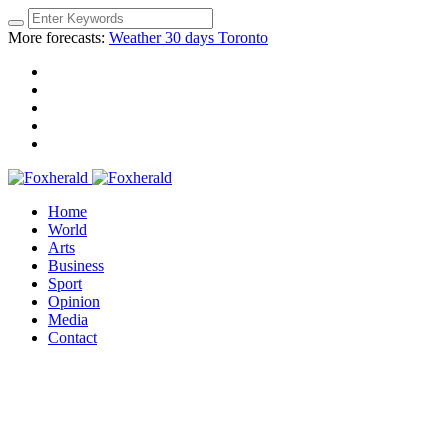
More forecasts:
Weather 30 days Toronto
Home
World
Arts
Business
Sport
Opinion
Media
Contact