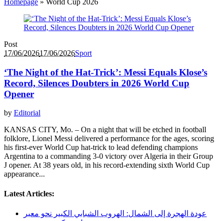
Homepage
»
World Cup 2026
Post
17/06/2026
17/06/2026
Sport
‘The Night of the Hat-Trick’: Messi Equals Klose’s
Record, Silences Doubters in 2026 World Cup
Opener
by
Editorial
KANSAS CITY, Mo. – On a night that will be etched in football
folklore, Lionel Messi delivered a performance for the ages, scoring
his first-ever World Cup hat-trick to lead defending champions
Argentina to a commanding 3-0 victory over Algeria in their Group
J opener. At 38 years old, in his record-extending sixth World Cup
appearance...
Latest Articles:
عودة الهجرة إلى الشمال: الهروب الشبابي الكبير نحو معبر