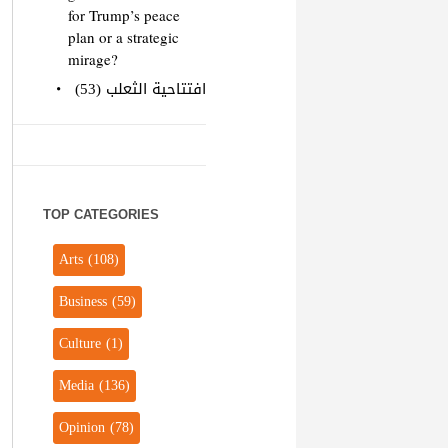
for Trump’s peace
plan or a strategic
mirage?
افتتاحية الثعلب (53)
TOP CATEGORIES
Arts
(108)
Business
(59)
Culture
(1)
Media
(136)
Opinion
(78)