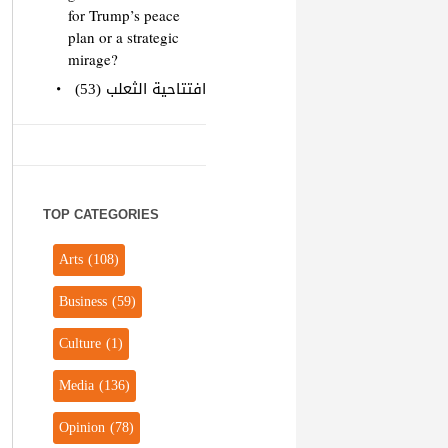
for Trump’s peace
plan or a strategic
mirage?
افتتاحية الثعلب (53)
TOP CATEGORIES
Arts
(108)
Business
(59)
Culture
(1)
Media
(136)
Opinion
(78)