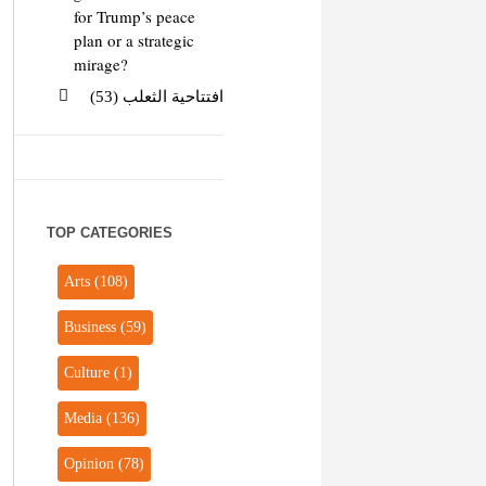
for Trump’s peace
plan or a strategic
mirage?
افتتاحية الثعلب (53)
TOP CATEGORIES
Arts
(108)
Business
(59)
Culture
(1)
Media
(136)
Opinion
(78)