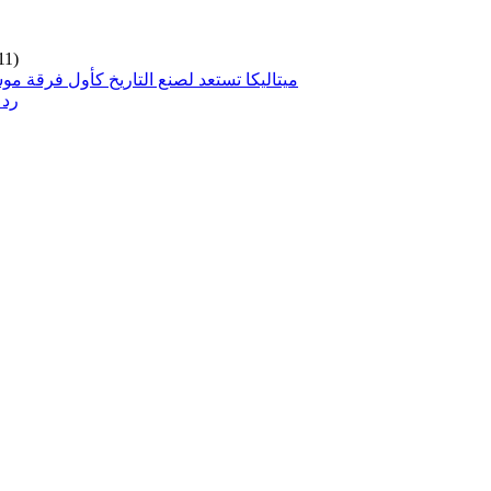
11)
ميتاليكا تستعد لصنع التاريخ كأول فرقة مو
رد 