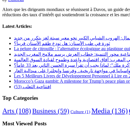
Alors que les dirigeants mondiaux se réunissent à Davos, un guide des r
réductions des taux d’intérêt qui soutiendront la croissance et les mar
Latest Articles:
مال: الهروب الشبابي الكبير نحو معبر سبتة لغز يتكرر من جديد
ثورة في طب الأسنان: هل نودع طقم الأسنان قريباً؟
La pelure de citrouille : l’alternative écologique au plastique qu
ناعية محور التنمية: خطاب العرش يرسم ملامح المغرب الجديد
 المغرب: آفاق اقتصادية واعدة وطموح لقيادة السوق العالمية
رة ملك”: لماذا يجب أن تقرأ سيرة الحسن الثاني بعد 33 عاماً؟
Les 5 Meilleurs Livres de Développement Personnel à Lire en
Morocco’s Gaza gambit: A milestone for Trump’s peace plan or 
افتتاحية الثعلب (53)
Top Categories
Arts
(108)
Media
(136)
Business
(59)
Culture
(1)
Most Viewed Posts