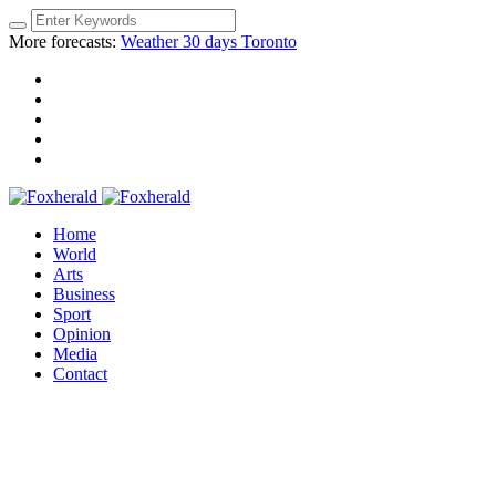
More forecasts:
Weather 30 days Toronto
Home
World
Arts
Business
Sport
Opinion
Media
Contact