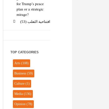
for Trump’s peace
plan or a strategic
mirage?
افتتاحية الثعلب (53)
TOP CATEGORIES
Arts
(108)
Business
(59)
Culture
(1)
Media
(136)
Opinion
(78)