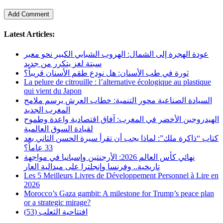
Latest Articles:
عودة الهجرة إلى الشمال: الهروب الشبابي الكبير نحو معبر
سبتة لغز يتكرر من جديد
ثورة في طب الأسنان: هل نودع طقم الأسنان قريباً؟
La pelure de citrouille : l’alternative écologique au plastique
qui vient du Japon
السيادة الصناعية محور التنمية: خطاب العرش يرسم ملامح
المغرب الجديد
الهيدروجين الأخضر في المغرب: آفاق اقتصادية واعدة وطموح
لقيادة السوق العالمية
كتاب “ذاكرة ملك”: لماذا يجب أن تقرأ سيرة الحسن الثاني بعد
33 عاماً؟
نهائي كأس العالم 2026: الأرجنتين وإسبانيا في مواجهة
تاريخية.. وفرنسا وإنجلترا على ميدالية العار
Les 5 Meilleurs Livres de Développement Personnel à Lire en
2026
Morocco’s Gaza gambit: A milestone for Trump’s peace plan
or a strategic mirage?
افتتاحية الثعلب (53)