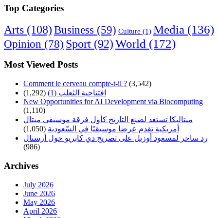
Top Categories
Arts
(108)
Media
(136)
Business
(59)
Culture
(1)
World
(172)
Opinion
(78)
Sport
(92)
Most Viewed Posts
Comment le cerveau compte-t-il ?
(3,542)
(1,292)
افتتاحية الثعلب (1)
New Opportunities for AI Development via Biocomputing
(1,110)
ميتاليكا تستعد لصنع التاريخ كأول فرقة موسيقى ميتال
(1,050)
أمريكية تقدم عرضا موسيقيًا في السّعودية
رد ساخر لمسعود أوزيل على تصريح دي كابريو حول أرسنال
(986)
Archives
July 2026
June 2026
May 2026
April 2026