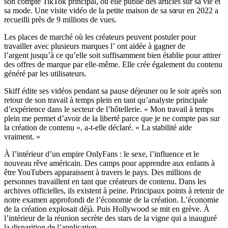
son compte TikTok principal, où elle publie des articles sur sa vie et
sa mode. Une visite vidéo de la petite maison de sa sœur en 2022 a
recueilli près de 9 millions de vues.
Les places de marché où les créateurs peuvent postuler pour
travailler avec plusieurs marques l’
ont aidée à gagner de
l’argent
jusqu’à ce qu’elle soit suffisamment bien établie pour attirer
des offres de marque par elle-même. Elle crée
également du contenu
généré par les utilisateurs.
Skiff édite ses vidéos pendant sa pause déjeuner ou le soir après son
retour de son travail à temps plein en tant qu’analyste principale
d’expérience dans le secteur de l’hôtellerie. « Mon travail à temps
plein me permet d’avoir de la liberté parce que je ne compte pas sur
la création de contenu », a-t-elle déclaré. « La stabilité aide
vraiment. »
À l’intérieur d’un empire OnlyFans : le sexe, l’influence et le
nouveau rêve américain. Des camps pour apprendre aux enfants à
être YouTubers apparaissent à travers le pays. Des millions de
personnes travaillent en tant que créateurs de contenu. Dans les
archives officielles, ils existent à peine. Principaux points à retenir de
notre examen approfondi de l’économie de la création. L’économie
de la création explosait déjà. Puis Hollywood se mit en grève. À
l’intérieur de la réunion secrète des stars de la vigne qui a inauguré
la disparition de l’application.