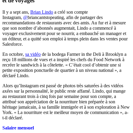
et de voyages
Il y a sept ans,
Brian Lindo
a créé son compte
Instagram,
@
briancantstopeating, afin de partager des
recommandations de restaurants avec des amis. Au fur et à mesure
que son nombre d’abonnés augmentait, Lindo a commencé à
voyager exclusivement pour se nourrir, a embauché
un manager et
un éditeur, et a quitté son emploi à temps plein dans les ventes pour
Salesforce.
En octobre,
sa vidéo
de la bodega Farmer in the Deli à Brooklyn a
reçu 18 millions de vues et a inspiré les chefs du Food Network à
recréer le sandwich à la côtelette. « C’était cool d’obtenir une si
petite exposition ponctuelle de quartier à un niveau national », a
déclaré Lindo.
Alors qu’Instagram est passé de photos très saturées à des vidéos
axées sur la personnalité, le public reste affamé. Lindo, qui mange
au restaurant trois à cinq fois par semaine pour son compte, a
attribué son appréciation de la nourriture bien préparée à son
héritage jamaïcain, à sa famille immigrée et à son exploration à New
York. « La nourriture est le meilleur moyen de communication », a-
t-il déclaré.
Salaire mensuel