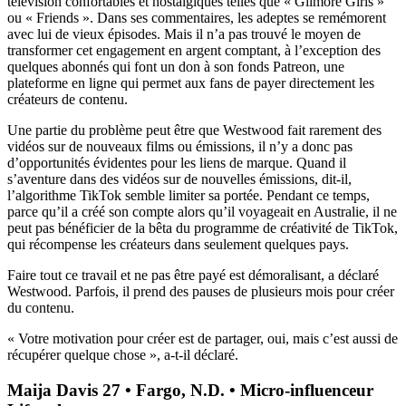
télévision confortables et nostalgiques telles que « Gilmore Girls »
ou « Friends ». Dans ses commentaires, les adeptes se remémorent
avec lui de vieux épisodes. Mais il n’a pas trouvé le moyen de
transformer cet engagement en argent comptant, à l’exception des
quelques abonnés qui font un don à son fonds Patreon, une
plateforme en ligne qui permet aux fans de payer directement
les
créateurs de contenu.
Une partie du problème peut être que Westwood fait rarement des
vidéos sur de nouveaux films ou émissions, il n’y a donc pas
d’opportunités évidentes pour les liens de marque. Quand il
s’aventure dans des vidéos sur de nouvelles émissions, dit-il,
l’algorithme TikTok semble limiter sa portée. Pendant ce temps,
parce qu’il a créé son compte alors qu’il voyageait en Australie, il ne
peut pas bénéficier de la bêta du programme de créativité de TikTok,
qui récompense les créateurs dans seulement quelques pays.
Faire tout ce travail et ne pas être payé est démoralisant, a déclaré
Westwood. Parfois, il prend des pauses de plusieurs mois pour créer
du contenu.
« Votre motivation pour créer est de partager, oui, mais c’est aussi de
récupérer quelque chose », a-t-il déclaré.
Maija Davis 27 • Fargo, N.D. • Micro-influenceur