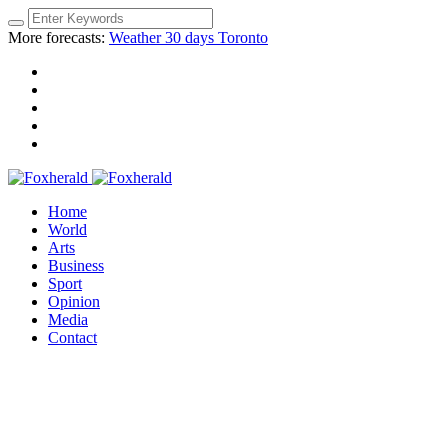
More forecasts:
Weather 30 days Toronto
Home
World
Arts
Business
Sport
Opinion
Media
Contact