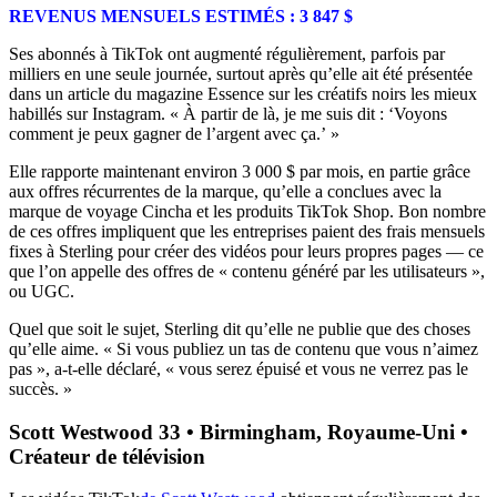
REVENUS MENSUELS ESTIMÉS : 3 847 $
Ses abonnés à TikTok ont augmenté régulièrement, parfois par
milliers en une seule journée, surtout après qu’elle ait été présentée
dans un article du magazine Essence sur les créatifs noirs les mieux
habillés sur Instagram. « À partir de là, je me suis dit : ‘Voyons
comment je peux gagner de l’argent avec ça.’ »
Elle rapporte maintenant environ 3 000 $ par mois, en partie grâce
aux offres récurrentes de la marque, qu’elle a conclues avec la
marque de voyage Cincha et les produits TikTok Shop. Bon nombre
de ces offres impliquent que les entreprises paient des frais mensuels
fixes à Sterling pour créer des vidéos pour leurs propres pages — ce
que l’on appelle des offres de « contenu généré par les utilisateurs »,
ou UGC.
Quel que soit le sujet, Sterling dit qu’elle ne publie que des choses
qu’elle aime. « Si vous publiez un tas de contenu que vous n’aimez
pas », a-t-elle déclaré, « vous serez épuisé et vous ne verrez pas le
succès. »
Scott Westwood 33 • Birmingham, Royaume-Uni •
Créateur de télévision