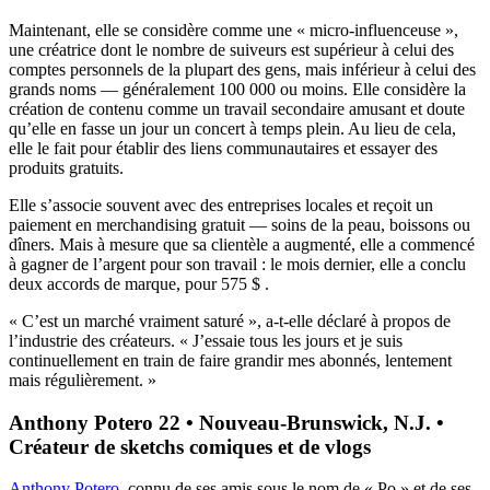
Maintenant, elle se considère comme une « micro-influenceuse »,
une créatrice dont le nombre de suiveurs est supérieur à celui des
comptes personnels de la plupart des gens, mais inférieur à celui des
grands noms — généralement 100 000 ou moins. Elle considère la
création de contenu comme un travail secondaire amusant et doute
qu’elle en fasse un jour un concert à temps plein. Au lieu de cela,
elle le fait pour établir des liens communautaires et essayer des
produits gratuits.
Elle s’associe souvent avec des entreprises locales et reçoit un
paiement en merchandising gratuit — soins de la peau, boissons ou
dîners. Mais à mesure que sa clientèle a augmenté, elle a commencé
à gagner de l’argent pour son travail : le mois dernier, elle a conclu
deux accords de marque, pour 575 $ .
« C’est un marché vraiment saturé »,
a-t-elle déclaré à propos de
l’industrie des créateurs. « J’essaie tous les jours et je suis
continuellement en train de faire grandir mes abonnés, lentement
mais régulièrement. »
Anthony Potero 22 • Nouveau-Brunswick, N.J. •
Créateur de sketchs comiques et de vlogs
Anthony Potero
, connu de ses amis sous le nom de « Po » et de ses