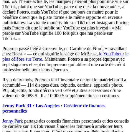
mai.
«
À l’heure actuelle, les marques paieront plus pour une vue sur
TikTok, plutôt que sur YouTube, parce que c’est la nouveauté », a
déclaré Potero, mais YouTube règne toujours en maître pour le
bénéfice direct que la plate-forme elle-même rapporte en revenus
publicitaires. La viralité monétisable sur TikTok et Instagram fluctue,
mais Potero dit que le public sur YouTube est plus investi : « Ma
parole sur YouTube signifie 100 fois plus que ma parole sur
TikTok. »
Potero a passé l’été à Greenville, en Caroline du Nord, « travaillant
chez Beast » — ce qui signifie le siège de MrBeast,
le YouTubeur le
plus célèbre sur Terre.
Maintenant, Potero a sa propre équipe avec
sept stagiaires et sept entrepreneurs qui
utilisent une carte de crédit
professionnelle pour leurs dépenses.
Il y a deux mois, Potero a fait l’inventaire de tout le matériel qu’il a
accumulé — 114 disques durs, trépieds, cardans, appareils photo,
PC, objectifs, fonds d’écran vert 6×9 et autres accessoires d’une
valeur de 36 988 $ . Il a 10 000 $ supplémentaires en costumes.
Jenny Park 31 • Los Angeles • Créateur de finances
personnelles
Jenny Park
partage des conseils financiers personnels et des conseils
de carrière sur TikTok visant à aider les femmes à améliorer leurs
connaissances financières. C’est un concert parallèle, mais Park a