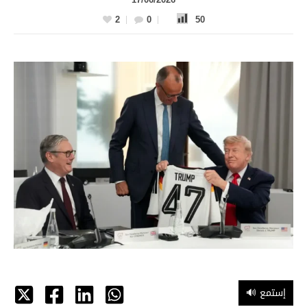
2
0
50
🔊 إستمع