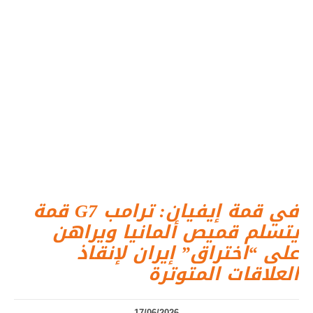
قمة G7 في قمة إيفيان: ترامب
يتسلم قميص ألمانيا ويراهن
على “اختراق” إيران لإنقاذ
العلاقات المتوترة
17/06/2026