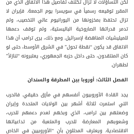
لكن التساؤلات لا تزال تكتنف تفاصيل هذا الاتفاق الذي من
المقرر توقيعه رسمياً في سويسرا يوم الجمعة
. فإيران لا
تزال تحتفظ بمخزونها من اليورانيوم عالي التخصيب، ولم
تدمر قدراتها الصاروخية الباليستية، ولم توقف دعمها
للميليشيات المناهضة لإسرائيل
. ومع ذلك، يرى ترامب أن هذا
الاتفاق قد يكون “نقطة تحول” في الشرق الأوسط، حتى لو
كان المنتقدون، حتى داخل حزبه الجمهوري، يعتبرونه “تنازلاً”
لطهران
.
الفصل الثالث: أوروبا بين المطرقة والسندان
يجد القادة الأوروبيون أنفسهم في مأزق حقيقي. فالحرب
التي استمرت ثلاثة أشهر بين الولايات المتحدة وإيران
وضعتهم بين ترامب، الذي وبخهم لعدم دعمهم للحرب،
وشعوبهم المعارضة للحرب والمتعبة من تداعياتها
الاقتصادية
. ويعترف المحللون بأن “الأوروبيين في الخاص