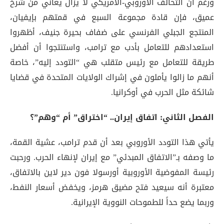
ورغم أن التحالف الأوروبي-الأمريكي لا يزال يعاني من شرخ
عميق، فإن قادة مجموعة السبع في قمتهم بإيفيان،
المنتجع الجبلي الفرنسي على ضفاف بحيرة جنيف، أظهروا
استعدادهم للتعامل بأدب مع ترامب، واستنتجوا أن أفضل
طريقة للتعامل مع رئيس متقلب هي “التودد إليه”، خاصة
أنهم ما زالوا يأملون في إشراك الولايات المتحدة في قضايا
شائكة مثل الحرب في أوكرانيا
.
الفصل الثاني: اتفاق إيران.. “اختراق” أم “وهم”؟
يأتي هذا التودد الأوروبي بعد أن قدم ترامب، عشية القمة،
ما وصفه بـ”الاتفاق المبدئي” مع إيران لإنهاء الحرب
. ورحبت
رئيسة المفوضية الأوروبية أورسولا فون دير لاين بالاتفاق،
معتبرة أنه سيعيد فتح مضيق هرمز، ويخفض أسعار النفط،
وربما يضع حداً للطموحات النووية الإيرانية
.