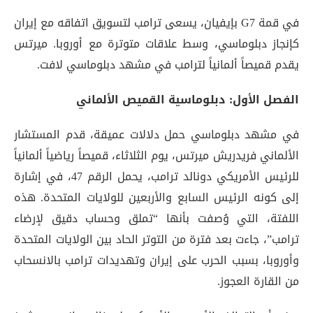
في قمة G7 بإيفيان، يسعى ترامب لتسويق اتفاقه مع إيران
كإنجاز دبلوماسي، وسط علاقات متوترة مع أوروبا. ميرتس
يقدم قميصاً ألمانياً لترامب في مشهد دبلوماسي لافت.
الفصل الأول: دبلوماسية القميص الألماني
في مشهد دبلوماسي حمل دلالات عميقة، قدم المستشار
الألماني فريدريش ميرتس، يوم الثلاثاء، قميصاً رياضياً ألمانياً
للرئيس الأمريكي دونالد ترامب، يحمل الرقم 47، في إشارة
إلى كونه الرئيس السابع والأربعين للولايات المتحدة
. هذه
اللفتة، التي وُصفت بأنها “تملق وحساب دقيق لإرضاء
ترامب”، جاءت بعد فترة من التوتر الحاد بين الولايات المتحدة
وأوروبا، بسبب الحرب على إيران وتهديدات ترامب بالانسحاب
من القارة العجوز
.