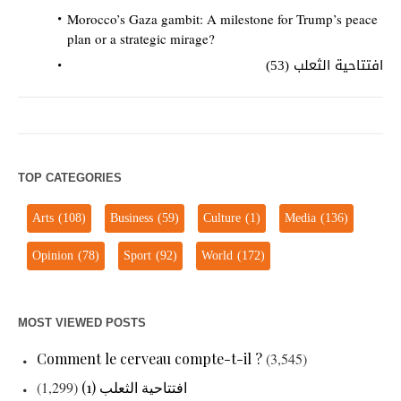
Morocco’s Gaza gambit: A milestone for Trump’s peace
plan or a strategic mirage?
افتتاحية الثعلب (53)
TOP CATEGORIES
Arts
(108)
Business
(59)
Culture
(1)
Media
(136)
Opinion
(78)
Sport
(92)
World
(172)
MOST VIEWED POSTS
Comment le cerveau compte-t-il ?
(3,545)
افتتاحية الثعلب (1)
(1,299)