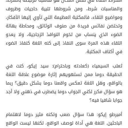
اشتراط اللقاء في نفس المكان هو مناسبة مرتبطة بالشرط،
والمناسبات شرط، ومن شروطها تلبية حاجيات وظروف
ومواضيع اللقاء، فالمكتبة العظيمة التي تأوي إليها الأفكار،
وتحتضن نفائس فريدة من صنوف الوثائق، ومحاطة بهالة
الضوء الذي ينساب من تخوم النوافذ الزجاجية، ولا يعدو
اللقاء هذه المرة سوى النفاذ إلى كنه اللغة كنفاذ الضوء
في أكناف المكتبة.
ثعلب السيمياء (كعادته وباحترام): سيد إيكو، كنت في
الحقيقة دوما ممن تستهويهم إثارة موضوع علاقة اللغة
بالواقع، وهل اللغة تعكس واقعنا دوما بشكل دقيق؟ ربما
هو سؤال مكرر لكني الجواب دوما يضطرب في ذهني ولا أجد
جوابا شافيا فيه؟
أمبرطو إيكو: هذا سؤال صعب ولكنه مثير دوما لاهتمام
الباحثين. اللغة هي أداة لوصف الواقع، لكنها ليست الواقع