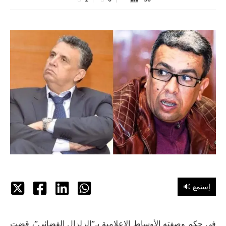
🔊 إستمع
في حكم وصفته الأوساط الإعلامية بـ”الزلزال القضائي”، قضت