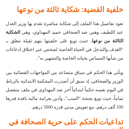
خلفية القضية: شكاية ثالثة من نوعها
تعود تفاصيل هذا الملف إلى شكاية مباشرة تقدم بها وزير العدل
عبد اللطيف وهبي ضد الصحافي حميد المهداوي، وهي
الشكاية
الثالثة من نوعها
، حيث توبع على خلفيتها بتهم ثقيلة تتعلق بـ
“القذف والتدخل في الحياة الخاصة لشخص عبر اختلاق ادعاءات
من شأنها المساس بحياته الخاصة والتشهير به”
.
ويأتي هذا الحكم في سياق متصاعد من المواجهات القضائية بين
الوزير والصحافي، إذ سبق أن أصدرت المحكمة الابتدائية بالرباط
في اليوم نفسه حكماً ابتدائياً آخر ضد المهداوي في ملف منفصل
تماماً، حيث توبع بجنحة “السب”، وأدين بغرامة مالية نافذة قدرها
100 ألف درهم، مع تعويض مدني قدره 5000 درهم
.
تداعيات الحكم على حرية الصحافة في