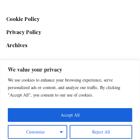
Cookie Policy
Privacy Policy
Archives
We value your privacy
SIGN UP FOR THE NEWSLETTER
We use cookies to enhance your browsing experience, serve
personalized ads or content, and analyze our traffic. By clicking
"Accept All", you consent to our use of cookies.
Accept All
Customize
Reject All
Foxherald © 2025 / All Rights Reserved