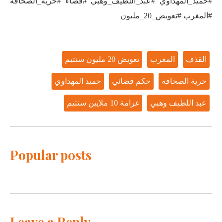
#حميد_المهداوي #عبد_اللطيف_وهبي #قضاء #حرية_الصحافة
#المغرب #تعويض_20_مليون
القذف
المغرب
تعويض 20 مليون سنتيم
حرية الصحافة
حكم قضائي
حميد المهداوي
عبد اللطيف وهبي
غرامة 10 ملايين سنتيم
Popular posts
Leave a Reply