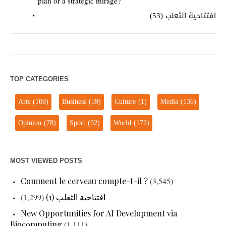
plan or a strategic mirage?
افتتاحية الثعلب (53)
TOP CATEGORIES
Arts
(108)
Business
(59)
Culture
(1)
Media
(136)
Opinion
(78)
Sport
(92)
World
(172)
MOST VIEWED POSTS
Comment le cerveau compte-t-il ?
(3,545)
افتتاحية الثعلب (1)
(1,299)
New Opportunities for AI Development via
Biocomputing
(1,111)