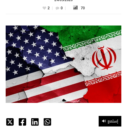
2
0
70
🔊 إستمع