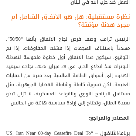
العمل ضد حزب الله في لبنان.
نظرة مستقبلية: هل هو الاتفاق الشامل أم
مجرد هدنة مؤقتة؟
الرئيس ترامب وصف فرص نجاح الاتفاق بأنها “50/50″،
مهدداً باستئناف الهجمات إذا فشلت المفاوضات. إذا تم
التوقيع، سيكون هذا الاتفاق أول خطوة ملموسة لتهدئة
التوترات منذ اندلاع الحرب في 28 فبراير 2026. نجاحه سيعيد
الهدوء إلى أسواق الطاقة العالمية بعد فترة من التقلبات
العنيفة. لكن تسوية كاملة وشاملة للقضايا الجوهرية، مثل
مستقبل البرنامج النووي والقواعد العسكرية، لا تزال تبدو
بعيدة المنال، وتحتاج إلى إرادة سياسية هائلة من الجانبين.
المصادر والمراجع:
برناما/الأناضول – “US, Iran Near 60-day Ceasefire Deal To