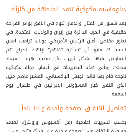
دبلوماسية مكوكية تنقذ المنطقة من كارثة
بعد شهور من القتال والدمار، تلوح في الأفق بوادر انفراجة
حقيقية في الحرب الدائرة بين إيران والولايات المتحدة. في
تطور مفاجئ، أعلن الرئيس الأمريكي دونالد ترامب، أمس
السبت 23 مايو، أن “مذكرة تفاهم” لإنهاء الصراع “تم
التفاوض عليها بشكل كبير”، وأن مضيق هرمز “سيعاد
فتحه”. وتأتي هذه التصريحات في أعقاب جولة مكوكية
ناجحة قام بها قائد الجيش الباكستاني، المشير عاصم منير،
الذي التقى كبار المسؤولين الإيرانيين في طهران يوم
الجمعة.
تفاصيل الاتفاق: صفحة واحدة و 14 بنداً
بحسب تسريبات إعلامية (من أكسيوس ورويترز)، تعتمد
مسودة الاتفاق على “صفحة واحدة و 14 بنداً”، وتنص على: