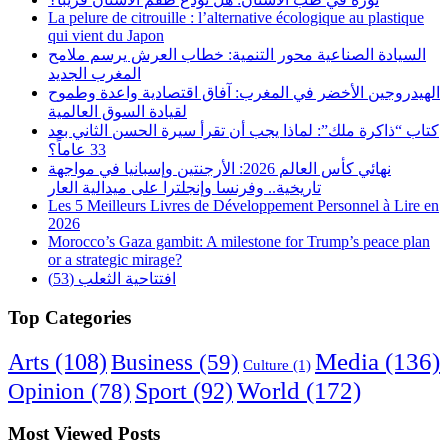
La pelure de citrouille : l’alternative écologique au plastique
qui vient du Japon
السيادة الصناعية محور التنمية: خطاب العرش يرسم ملامح
المغرب الجديد
الهيدروجين الأخضر في المغرب: آفاق اقتصادية واعدة وطموح
لقيادة السوق العالمية
كتاب “ذاكرة ملك”: لماذا يجب أن تقرأ سيرة الحسن الثاني بعد
33 عاماً؟
نهائي كأس العالم 2026: الأرجنتين وإسبانيا في مواجهة
تاريخية.. وفرنسا وإنجلترا على ميدالية العار
Les 5 Meilleurs Livres de Développement Personnel à Lire en
2026
Morocco’s Gaza gambit: A milestone for Trump’s peace plan
or a strategic mirage?
افتتاحية الثعلب (53)
Top Categories
Arts
(108)
Media
(136)
Business
(59)
Culture
(1)
World
(172)
Opinion
(78)
Sport
(92)
Most Viewed Posts