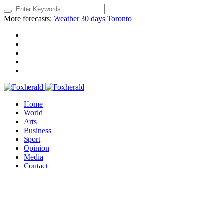
More forecasts:
Weather 30 days Toronto
Home
World
Arts
Business
Sport
Opinion
Media
Contact