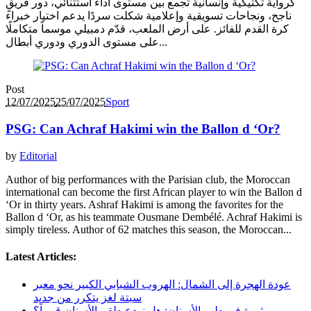
كرواية تكتيكية وإنسانية تجمع بين مستوى أداء استثنائي، دور فريقٍ
ناجح، ونجاحات تسويقية وإعلامية شكلت سردًا يدعم اختيار خبراء
كرة القدم للفائز. على أرض الملعب، قدّم دمبيلي موسماً متكاملًا
على مستوى الدوري ودوري أبطال...
Post
12/07/2025
25/07/2025
Sport
PSG: Can Achraf Hakimi win the Ballon d ‘Or?
by
Editorial
Author of big performances with the Parisian club, the Moroccan
international can become the first African player to win the Ballon d
‘Or in thirty years. Ashraf Hakimi is among the favorites for the
Ballon d ‘Or, as his teammate Ousmane Dembélé. Achraf Hakimi is
simply tireless. Author of 62 matches this season, the Moroccan...
Latest Articles:
عودة الهجرة إلى الشمال: الهروب الشبابي الكبير نحو معبر
سبتة لغز يتكرر من جديد
ثورة في طب الأسنان: هل نودع طقم الأسنان قريباً؟