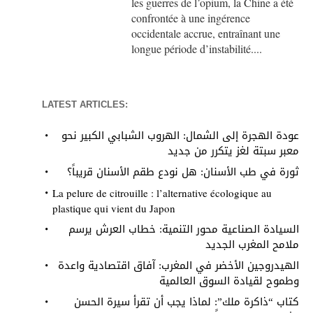
les guerres de l’opium, la Chine a été
confrontée à une ingérence
occidentale accrue, entraînant une
longue période d’instabilité....
LATEST ARTICLES:
عودة الهجرة إلى الشمال: الهروب الشبابي الكبير نحو
معبر سبتة لغز يتكرر من جديد
ثورة في طب الأسنان: هل نودع طقم الأسنان قريباً؟
La pelure de citrouille : l’alternative écologique au
plastique qui vient du Japon
السيادة الصناعية محور التنمية: خطاب العرش يرسم
ملامح المغرب الجديد
الهيدروجين الأخضر في المغرب: آفاق اقتصادية واعدة
وطموح لقيادة السوق العالمية
كتاب “ذاكرة ملك”: لماذا يجب أن تقرأ سيرة الحسن