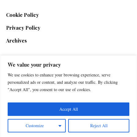
Cookie Policy
Privacy Policy
Archives
We value your privacy
SIGN UP FOR THE NEWSLETTER
We use cookies to enhance your browsing experience, serve
personalized ads or content, and analyze our traffic. By clicking
"Accept All", you consent to our use of cookies.
Accept All
Customize
Reject All
Foxherald © 2025 / All Rights Reserved