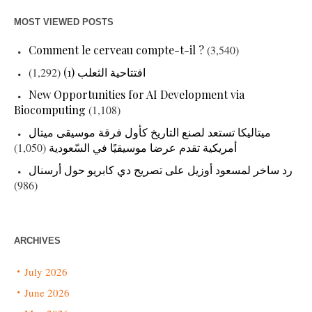
MOST VIEWED POSTS
Comment le cerveau compte-t-il ?
(3,540)
(1,292)
افتتاحية الثعلب (1)
New Opportunities for AI Development via
Biocomputing
(1,108)
ميتاليكا تستعد لصنع التاريخ كأول فرقة موسيقى ميتال
(1,050)
أمريكية تقدم عرضا موسيقيًا في السّعودية
رد ساخر لمسعود أوزيل على تصريح دي كابريو حول أرسنال
(986)
ARCHIVES
July 2026
June 2026