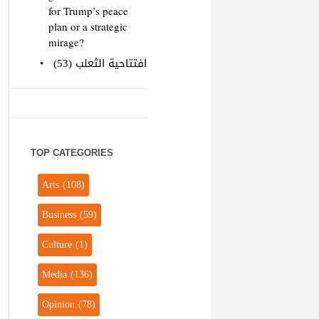
for Trump’s peace
plan or a strategic
mirage?
افتتاحية الثعلب (53)
TOP CATEGORIES
Arts
(108)
Business
(59)
Culture
(1)
Media
(136)
Opinion
(78)