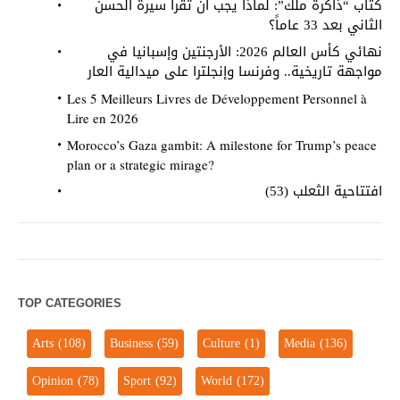
كتاب “ذاكرة ملك”: لماذا يجب أن تقرأ سيرة الحسن
الثاني بعد 33 عاماً؟
نهائي كأس العالم 2026: الأرجنتين وإسبانيا في
مواجهة تاريخية.. وفرنسا وإنجلترا على ميدالية العار
Les 5 Meilleurs Livres de Développement Personnel à
Lire en 2026
Morocco’s Gaza gambit: A milestone for Trump’s peace
plan or a strategic mirage?
افتتاحية الثعلب (53)
TOP CATEGORIES
Arts
(108)
Business
(59)
Culture
(1)
Media
(136)
Opinion
(78)
Sport
(92)
World
(172)