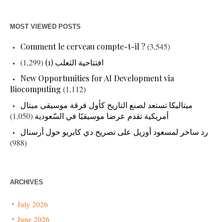
MOST VIEWED POSTS
Comment le cerveau compte-t-il ?
(3,545)
(1,299)
افتتاحية الثعلب (1)
New Opportunities for AI Development via
Biocomputing
(1,112)
ميتاليكا تستعد لصنع التاريخ كأول فرقة موسيقى ميتال
(1,050)
أمريكية تقدم عرضا موسيقيًا في السّعودية
رد ساخر لمسعود أوزيل على تصريح دي كابريو حول أرسنال
(988)
ARCHIVES
July 2026
June 2026