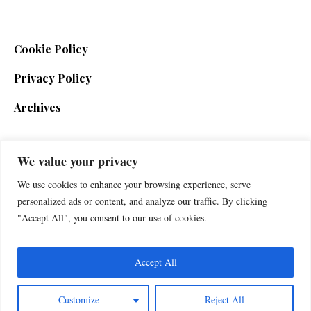
Cookie Policy
Privacy Policy
Archives
We value your privacy
SIGN UP FOR THE NEWSLETTER
We use cookies to enhance your browsing experience, serve
personalized ads or content, and analyze our traffic. By clicking
"Accept All", you consent to our use of cookies.
Accept All
Customize
Reject All
Foxherald © 2025 / All Rights Reserved