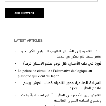
LATEST ARTICLES:
عودة الهجرة إلى الشمال: الهروب الشبابي الكبير نحو
معبر سبتة لغز يتكرر من جديد
ثورة في طب الأسنان: هل نودع طقم الأسنان قريباً؟
La pelure de citrouille : l’alternative écologique au
plastique qui vient du Japon
السيادة الصناعية محور التنمية: خطاب العرش يرسم
ملامح المغرب الجديد
الهيدروجين الأخضر في المغرب: آفاق اقتصادية واعدة
وطموح لقيادة السوق العالمية