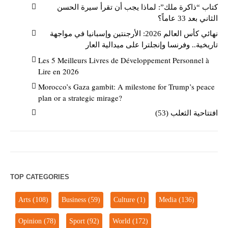
كتاب “ذاكرة ملك”: لماذا يجب أن تقرأ سيرة الحسن
الثاني بعد 33 عاماً؟
نهائي كأس العالم 2026: الأرجنتين وإسبانيا في مواجهة
تاريخية.. وفرنسا وإنجلترا على ميدالية العار
Les 5 Meilleurs Livres de Développement Personnel à
Lire en 2026
Morocco’s Gaza gambit: A milestone for Trump’s peace
plan or a strategic mirage?
افتتاحية الثعلب (53)
TOP CATEGORIES
Arts
(108)
Business
(59)
Culture
(1)
Media
(136)
Opinion
(78)
Sport
(92)
World
(172)