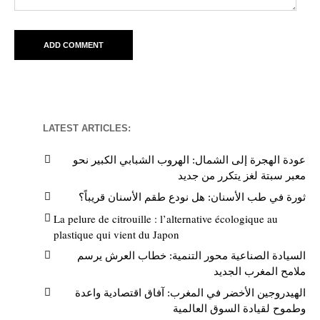
LATEST ARTICLES:
عودة الهجرة إلى الشمال: الهروب الشبابي الكبير نحو
معبر سبتة لغز يتكرر من جديد
ثورة في طب الأسنان: هل نودع طقم الأسنان قريباً؟
La pelure de citrouille : l’alternative écologique au
plastique qui vient du Japon
السيادة الصناعية محور التنمية: خطاب العرش يرسم
ملامح المغرب الجديد
الهيدروجين الأخضر في المغرب: آفاق اقتصادية واعدة
وطموح لقيادة السوق العالمية