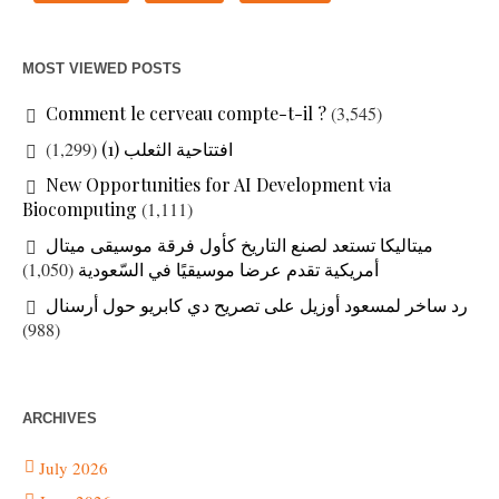
MOST VIEWED POSTS
Comment le cerveau compte-t-il ?
(3,545)
(1,299)
افتتاحية الثعلب (1)
New Opportunities for AI Development via
Biocomputing
(1,111)
ميتاليكا تستعد لصنع التاريخ كأول فرقة موسيقى ميتال
(1,050)
أمريكية تقدم عرضا موسيقيًا في السّعودية
رد ساخر لمسعود أوزيل على تصريح دي كابريو حول أرسنال
(988)
ARCHIVES
July 2026