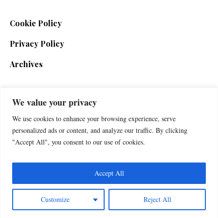
Cookie Policy
Privacy Policy
Archives
We value your privacy
SIGN UP FOR THE NEWSLETTER
We use cookies to enhance your browsing experience, serve
personalized ads or content, and analyze our traffic. By clicking
"Accept All", you consent to our use of cookies.
Accept All
Customize
Reject All
Foxherald © 2025 / All Rights Reserved