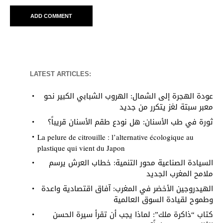
LATEST ARTICLES:
عودة الهجرة إلى الشمال: الهروب الشبابي الكبير نحو
معبر سبتة لغز يتكرر من جديد
ثورة في طب الأسنان: هل نودع طقم الأسنان قريباً؟
La pelure de citrouille : l’alternative écologique au
plastique qui vient du Japon
السيادة الصناعية محور التنمية: خطاب العرش يرسم
ملامح المغرب الجديد
الهيدروجين الأخضر في المغرب: آفاق اقتصادية واعدة
وطموح لقيادة السوق العالمية
كتاب “ذاكرة ملك”: لماذا يجب أن تقرأ سيرة الحسن