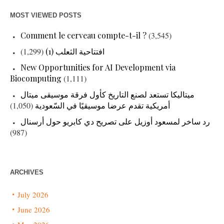
MOST VIEWED POSTS
Comment le cerveau compte-t-il ?
(3,545)
(1,299)
افتتاحية الثعلب (1)
New Opportunities for AI Development via
Biocomputing
(1,111)
ميتاليكا تستعد لصنع التاريخ كأول فرقة موسيقى ميتال
(1,050)
أمريكية تقدم عرضا موسيقيًا في السّعودية
رد ساخر لمسعود أوزيل على تصريح دي كابريو حول أرسنال
(987)
ARCHIVES
July 2026
June 2026