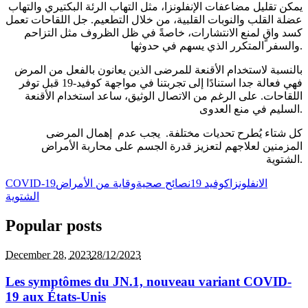
يمكن تقليل مضاعفات الإنفلونزا، مثل التهاب الرئة البكتيري والتهاب
عضلة القلب والنوبات القلبية، من خلال التطعيم. جل اللقاحات تعمل
كسد واقٍ لمنع الانتشارات، خاصةً في ظل الظروف مثل التزاحم
والسفر المتكرر الذي يسهم في حدوثها.
بالنسبة لاستخدام الأقنعة للمرضى الذين يعانون بالفعل من المرض
فهي فعالة جدا استنادًا إلى تجربتنا في مواجهة كوفيد-19 قبل توفر
اللقاحات. على الرغم من الاتصال الوثيق، ساعد استخدام الأقنعة
السليم في منع العدوى.
كل شتاء يُطرح تحديات مختلفة. يجب عدم إهمال المرضى
المزمنين لعلاجهم لتعزيز قدرة الجسم على محاربة الأمراض
الشتوية.
الانفلونزا
كوفيد 19
نصائح صحية
وقاية من الأمراض
COVID-19
الشتوية
Popular posts
December 28,
2023
28/12/2023
Les symptômes du JN.1, nouveau variant COVID-
19 aux États-Unis