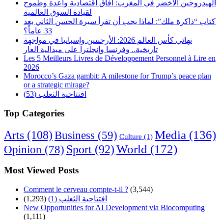
الهيدروجين الأخضر في المغرب: آفاق اقتصادية واعدة وطموح
لقيادة السوق العالمية
كتاب “ذاكرة ملك”: لماذا يجب أن تقرأ سيرة الحسن الثاني بعد
33 عاماً؟
نهائي كأس العالم 2026: الأرجنتين وإسبانيا في مواجهة
تاريخية.. وفرنسا وإنجلترا على ميدالية العار
Les 5 Meilleurs Livres de Développement Personnel à Lire en
2026
Morocco’s Gaza gambit: A milestone for Trump’s peace plan
or a strategic mirage?
افتتاحية الثعلب (53)
Top Categories
Arts
(108)
Media
(136)
Business
(59)
Culture
(1)
World
(172)
Opinion
(78)
Sport
(92)
Most Viewed Posts
Comment le cerveau compte-t-il ?
(3,544)
افتتاحية الثعلب (1)
(1,293)
New Opportunities for AI Development via Biocomputing
(1,111)