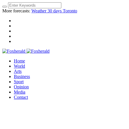
More forecasts:
Weather 30 days Toronto
Home
World
Arts
Business
Sport
Opinion
Media
Contact