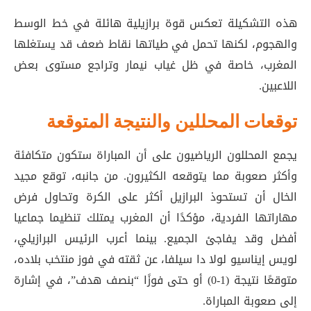
هذه التشكيلة تعكس قوة برازيلية هائلة في خط الوسط
والهجوم، لكنها تحمل في طياتها نقاط ضعف قد يستغلها
المغرب، خاصة في ظل غياب نيمار وتراجع مستوى بعض
اللاعبين.
توقعات المحللين والنتيجة المتوقعة
يجمع المحللون الرياضيون على أن المباراة ستكون متكافئة
وأكثر صعوبة مما يتوقعه الكثيرون. من جانبه، توقع مجيد
الخال أن تستحوذ البرازيل أكثر على الكرة وتحاول فرض
مهاراتها الفردية، مؤكدًا أن المغرب يمتلك تنظيما جماعيا
أفضل وقد يفاجئ الجميع
. بينما أعرب الرئيس البرازيلي،
لويس إيناسيو لولا دا سيلفا، عن ثقته في فوز منتخب بلاده،
متوقعًا نتيجة (1-0) أو حتى فوزًا “بنصف هدف”، في إشارة
إلى صعوبة المباراة
.