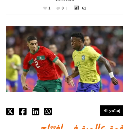
1
0
61
🔊 إستمع
قمة عالمية في افتتاح