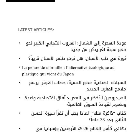
LATEST ARTICLES:
عودة الهجرة إلى الشمال: الهروب الشبابي الكبير نحو
معبر سبتة لغز يتكرر من جديد
ثورة في طب الأسنان: هل نودع طقم الأسنان قريباً؟
La pelure de citrouille : l’alternative écologique au
plastique qui vient du Japon
السيادة الصناعية محور التنمية: خطاب العرش يرسم
ملامح المغرب الجديد
الهيدروجين الأخضر في المغرب: آفاق اقتصادية واعدة
وطموح لقيادة السوق العالمية
كتاب “ذاكرة ملك”: لماذا يجب أن تقرأ سيرة الحسن
الثاني بعد 33 عاماً؟
نهائي كأس العالم 2026: الأرجنتين وإسبانيا في