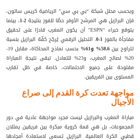
وبحسب محلل شبكة “بي بي سي” الرياضية كريس ساتون،
فإن البرازيل هي المرشح الأوفر حظًا للفوز بنتيجة
2-1
، بينما
يتوقع خبراء “ESPN” أن يكون المغرب قادرًا على تحقيق
مفاجأة بالفوز
1-0
. التحليل الرقمي يُرجّح كفّة البرازيل بنسبة
تتراوح بين
58.6% و61%
بحسب نماذج المحاكاة، مقابل 19-
20% لصالح المغرب، و23% للتعادل. تبقى نتيجة المباراة
مفتوحة على جميع الاحتمالات، خاصة في ظل تقارب
المستوى بين الفريقين.
مواجهة تعدت كرة القدم إلى صراع
الأجيال
مباراة المغرب والبرازيل ليست مجرد مواجهة عادية في دور
المجموعات، بل هي قمة كروية مبكرة بين فريقين يمثلان
قطبي الكرة العالمية. البرازيل تسعى لاستعادة أمجادها