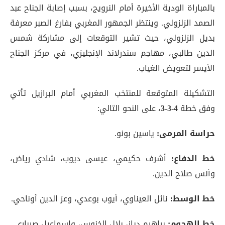
بالمباراة الودية الأخيرة أمام النرويج، بسبب إصابة الجناح عبد
الصمد الزلزولي. وينتظر الجمهور المغربي بفارغ الصبر معرفة
بديل الزلزولي، حيث تشير التوقعات إلى مشاركة شمس
الدين طالبي، مهاجم سندرلاند الإنجليزي، في مركز الجناح
الأيسر لتعويض الغياب
.
التشكيلة المتوقعة للمنتخب المغربي أمام البرازيل تأتي
وفق خطة
4-3-3
، على النحو التالي:
حراسة المرمى:
ياسين بونو.
خط الدفاع:
أشرف حكيمي، عيسى ديوب، شادي رياض،
وأنس صلاح الدين.
خط الوسط:
نائل العيناوي، أيوب بوعدي، وعز الدين أوناحي.
خط الهجوم:
براهيم دياز، بلال الخنوس، وإسماعيل صيباري
.