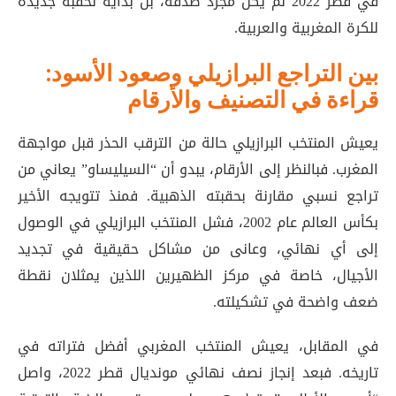
في قطر 2022 لم يكن مجرد صدفة، بل بداية لحقبة جديدة
للكرة المغربية والعربية
.
بين التراجع البرازيلي وصعود الأسود:
قراءة في التصنيف والأرقام
يعيش المنتخب البرازيلي حالة من الترقب الحذر قبل مواجهة
المغرب. فبالنظر إلى الأرقام، يبدو أن “السيليساو” يعاني من
تراجع نسبي مقارنة بحقبته الذهبية. فمنذ تتويجه الأخير
بكأس العالم عام 2002، فشل المنتخب البرازيلي في الوصول
إلى أي نهائي، وعانى من مشاكل حقيقية في تجديد
الأجيال، خاصة في مركز الظهيرين اللذين يمثلان نقطة
ضعف واضحة في تشكيلته
.
في المقابل، يعيش المنتخب المغربي أفضل فتراته في
تاريخه. فبعد إنجاز نصف نهائي مونديال قطر 2022، واصل