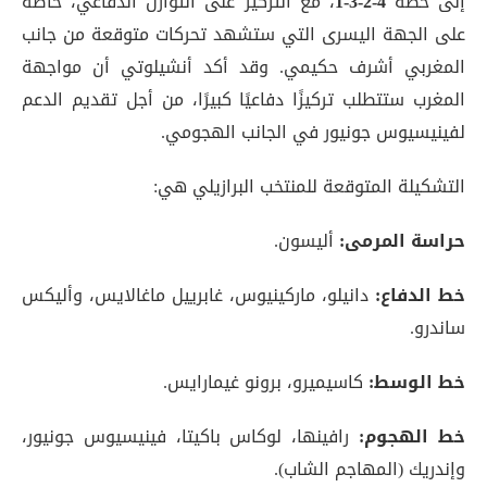
إلى خطة
4-2-3-1
، مع التركيز على التوازن الدفاعي، خاصة
على الجهة اليسرى التي ستشهد تحركات متوقعة من جانب
المغربي أشرف حكيمي. وقد أكد أنشيلوتي أن مواجهة
المغرب ستتطلب تركيزًا دفاعيًا كبيرًا، من أجل تقديم الدعم
لفينيسيوس جونيور في الجانب الهجومي
.
التشكيلة المتوقعة للمنتخب البرازيلي هي:
حراسة المرمى:
أليسون.
خط الدفاع:
دانيلو، ماركينيوس، غابرييل ماغالايس، وأليكس
ساندرو.
خط الوسط:
كاسيميرو، برونو غيمارايس.
خط الهجوم:
رافينها، لوكاس باكيتا، فينيسيوس جونيور،
وإندريك (المهاجم الشاب)
.