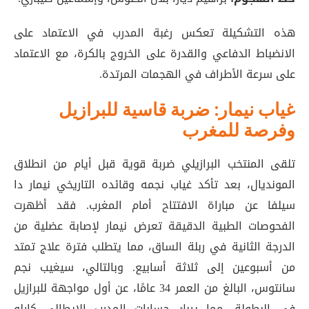
هذه التشكيلة تعكس رغبة المدرب في الاعتماد على
الانضباط الدفاعي والقدرة على الخروج بالكرة، مع الاعتماد
على سرعة الأطراف في الهجمات المرتدة.
غياب نيمار: ضربة قاسية للبرازيل
وفرصة للمغرب
تلقى المنتخب البرازيلي ضربة قوية قبل أيام من انطلاق
المونديال، بعد تأكد غياب نجمه وقائده التاريخي نيمار دا
سيلفا عن مباراة الافتتاح أمام المغرب. فقد أظهرت
الفحوصات الطبية الدقيقة تعرض نيمار لإصابة عضلية من
الدرجة الثانية في ربلة الساق، مما يتطلب فترة علاج تمتد
من أسبوعين إلى ثلاثة أسابيع
. وبالتالي، سيغيب نجم
سانتوس، البالغ من العمر 34 عامًا، عن أول مواجهة للبرازيل
في البطولة، مما يربك حسابات المدرب الإيطالي كارلو