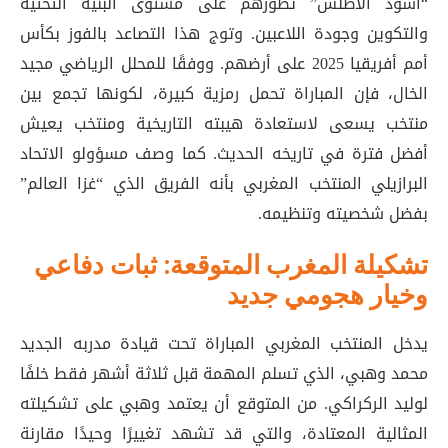
“أسود الأطلس” تطورهم على مستوى البنية التحتية
والتكوين وجودة اللاعبين. وتوج هذا التصاعد بالفوز بكأس
أمم أفريقيا 2025 على أرضهم
. ووفقًا للمحلل الرياضي مجيد
الخال، فإن المباراة تحمل رمزية كبيرة، لكونها تجمع بين
منتخب يسعى لاستعادة هيبته التاريخية ومنتخب يعيش
أفضل فترة في تاريخه الحديث
. كما وصف مسؤولو الاتحاد
البرازيلي المنتخب المغربي بأنه الفريق الذي “غزا العالم”
بفضل شخصيته وتنظيمه
.
تشكيلة المغرب المتوقعة: ثبات دفاعي
وخيار هجومي جديد
يدخل المنتخب المغربي المباراة تحت قيادة مدربه الجديد
محمد وهبي، الذي تسلم المهمة قبل ثلاثة أشهر فقط خلفًا
لوليد الركراكي
. من المتوقع أن يعتمد وهبي على تشكيلته
المثالية المعتادة، والتي قد تشهد تغييرًا وحيدًا مقارنة