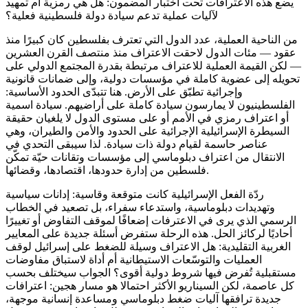
يضع هذه الاعترافات تحت اختبار المضمون: هل هي رمزية أم تمهيد
لآليات عملية تدعم سيادة دولة فلسطينية فعلية؟
من الناحية العملية، عدد الدول التي تعترف بفلسطين كان كبيرًا منذ
عقود — مئات الدول لاحقت الاعتراف منذ منتصف القرن العشرين
— لكن القيمة العملية للاعتراف مرتبطة بقدرة المجتمع الدولي على
تحويله إلى عضوية كاملة في مؤسسات دولية، وإلى ضمانات قانونية
وإجرائية تطبّق على الأرض. هنا تتبدّى الحدود الأساسية:
الفلسطينيون لا يمارسون سيادة كاملة على أراضيهم. سيادة اسمية
أو اعتراف رمزي في الأمم أو على مستوى الدول لا يلغيان حقيقة
السيطرة الإسرائيلية الإجرائية على الحدود والأمن والطيران، وهي
عناصر حاسمة لقيام دولة ذات سيادة. لذا سيبقى التحدي في
الانتقال من اعتراف دبلوماسي إلى مؤسسات وتقانات حيّة تمكّن
فلسطين من إدارة حدودها، اقتصادها، وقضائها.
ردّة الفعل الإسرائيلية كانت متوقعة وقاسية: إدانات سياسية
وتهديدات دبلوماسية، واستدعاء سفراء، بل تصعيد في الخطاب
الرسمي الذي يرى في الاعترفات إضعافًا لموقف التفاوض أو تغييرًا
أحاديًا لركائز الحل. هذه الرحلة ستفرض أسئلة جديدة على المعايير
الغربية التقليدية: هل الاعتراف وسيلة للضغط على إسرائيل لوقف
العمليات والتوسّعات الاستيطانية أم أداة لاستباق مفاوضات
مستقبلية تُفرض فيها شروط دولية أقوى؟ الجواب سيختلف بحسب
كل عاصمة، لكن السيناريو الأكثر احتمالا هو مسار هجين: اعترافات
جديدة ترافقها آليات ضغط دبلوماسي ومساعدة إنسانية موجهة،