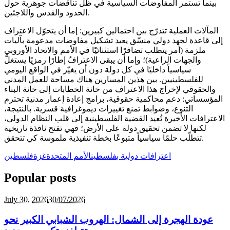
بينما تستمر المفاوضات السياسية في ظل تناقضات جوهرية حول
الحدود والقدس واللاجئين.
المآلات العملية تتدرّج بين احتمالين كبيرين: إما أن يتحوّل الاعتراف
إلى قاعدة لجهد دولي منسّق يعيد تشكيل مفاوضات مدعومة بآليات
ملزمة (أمر يتطلب تضافرًا استثنائيًا في الأمم والاتحاد الأوروبي
والجهات الراعية)؛ وإما أن يبقى الاعترافُ إطارًا رمزيًا يستغلّ
سياسياً داخليًا في كل دولة دون أن يغيّر في الواقع اليومي
للفلسطينيين. بين هذين المسارين هناك مساحة للعمل المدني
والحقوقي لإخراج هذا الاعتراف من خانة الخطابات إلى خانة البناء
المؤسساتي: دعم محاكمية حقوقية، برامج إعادة إعمار مدنية تحترم
التنوع، وضوابط تمنع تغييرات ديموغرافية قسرية. بالنتيجة،
الاعترافات الأخيرة تُعيد القضية الفلسطينية إلى قلب النظام الدولي،
لكنها لا تضمن تحقيق دولة على الأرض؛ فهي تفتح نافذة تاريخية
تتطلّب حلمًا سياسياً متبوعًا بخطة تنفيذية ملموسة كي تتحقق.
اعترافات دولية بفلسطين
الأمم المتحدة
غزة
فلسطين
Popular posts
July 30,
2026
30/07/2026
عودة الهجرة إلى الشمال: الهروب الشبابي الكبير نحو