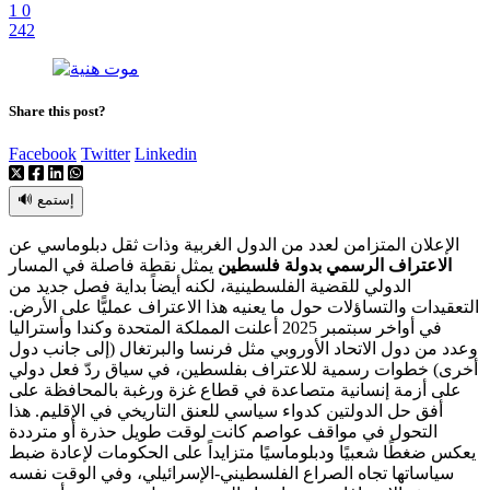
1
0
242
Share this post?
Facebook
Twitter
Linkedin
🔊 إستمع
الإعلان المتزامن لعدد من الدول الغربية وذات ثقل دبلوماسي عن
الاعتراف الرسمي بدولة فلسطين
يمثل نقطة فاصلة في المسار
الدولي للقضية الفلسطينية، لكنه أيضاً بداية فصل جديد من
التعقيدات والتساؤلات حول ما يعنيه هذا الاعتراف عمليًّا على الأرض.
في أواخر سبتمبر 2025 أعلنت المملكة المتحدة وكندا وأستراليا
وعدد من دول الاتحاد الأوروبي مثل فرنسا والبرتغال (إلى جانب دول
أخرى) خطوات رسمية للاعتراف بفلسطين، في سياق ردّ فعل دولي
على أزمة إنسانية متصاعدة في قطاع غزة ورغبة بالمحافظة على
أفق حل الدولتين كدواء سياسي للعنق التاريخي في الإقليم. هذا
التحول في مواقف عواصم كانت لوقت طويل حذرة أو مترددة
يعكس ضغطًا شعبيًا ودبلوماسيًا متزايداً على الحكومات لإعادة ضبط
سياساتها تجاه الصراع الفلسطيني-الإسرائيلي، وفي الوقت نفسه