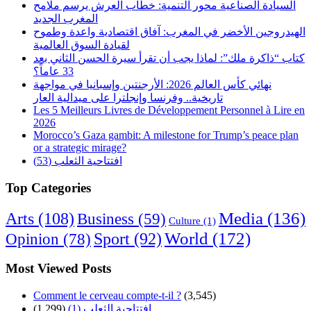
السيادة الصناعية محور التنمية: خطاب العرش يرسم ملامح
المغرب الجديد
الهيدروجين الأخضر في المغرب: آفاق اقتصادية واعدة وطموح
لقيادة السوق العالمية
كتاب “ذاكرة ملك”: لماذا يجب أن تقرأ سيرة الحسن الثاني بعد
33 عاماً؟
نهائي كأس العالم 2026: الأرجنتين وإسبانيا في مواجهة
تاريخية.. وفرنسا وإنجلترا على ميدالية العار
Les 5 Meilleurs Livres de Développement Personnel à Lire en
2026
Morocco’s Gaza gambit: A milestone for Trump’s peace plan
or a strategic mirage?
افتتاحية الثعلب (53)
Top Categories
Arts
(108)
Media
(136)
Business
(59)
Culture
(1)
World
(172)
Opinion
(78)
Sport
(92)
Most Viewed Posts
Comment le cerveau compte-t-il ?
(3,545)
افتتاحية الثعلب (1)
(1,299)