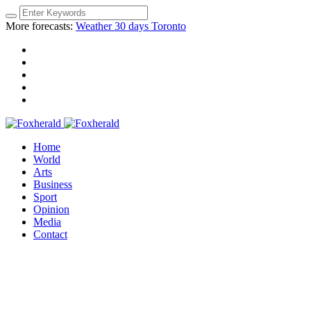
More forecasts:
Weather 30 days Toronto
Home
World
Arts
Business
Sport
Opinion
Media
Contact