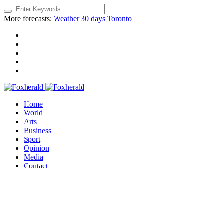
More forecasts:
Weather 30 days Toronto
Home
World
Arts
Business
Sport
Opinion
Media
Contact