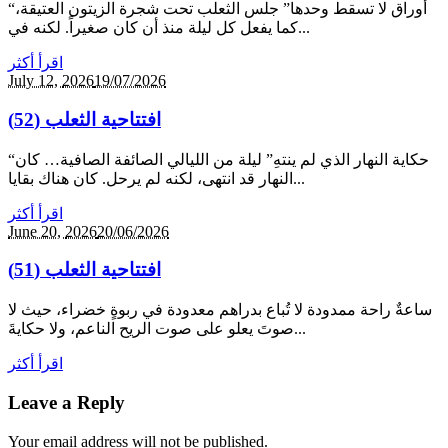
“أوراق لا تسقط وحدها” جلس الثعلب تحت شجرة الزيتون العتيقة،
كما يفعل كل ليلة منذ أن كان صغيراً. لكنه في...
اقرأ أكثر
July 12,
2026
19/07/2026
افتتاحية الثعلب (52)
“حكاية النهار الذي لم ينتهِ” ليلة من الليالي الصائفة الصافية… كان
النهار قد انتهى، لكنه لم يرحل. كان هناك بقايا...
اقرأ أكثر
June 20,
2026
20/06/2026
افتتاحية الثعلب (51)
ساعةٌ راحة ممدودة لا تُباع بدراهم معدودة في ربوةٍ خضراء، حيث لا
صوتَ يعلو على صوت الريح الناعم، ولا حكايةَ...
اقرأ أكثر
Leave a Reply
Your email address will not be published.