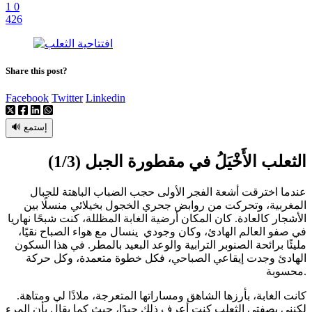
1
0
426
Share this post?
Facebook
Twitter
Linkedin
🔊 إستمع
الثعلب الأَخْيَلُ في مقطورة الجبل (1/3)
عندما اخترقت أشعة الفجر الأولى حجب الضباب الباهتة للجبال
المغربية، وتحركت من روابض جحري الخجول بخيلائي منسلًا بين
الأشجار كالعادة. كان المكان أرضية الغابة المظللة، كنت شبحًا نهاريا
في صفو العالم الهادئ، وكان وجودي ينسال مع هواء الصباح نقيًا،
مليئًا برائحة الصنوبر الترابية والوعد البعيد بالمطر. في هذا السكون
الهادئ وجدت إيقاعي الصباحي، فكل خطوة متعمدة، وكل حركة
محسوبة.
كانت الغابة، بأرزها الشاهق ومساراتها المتعرجة، ملاذًا لي ومتاهة.
لكنني بصفتي الثعلب كنت أعرف ذلك جيدًا، حيث كما يقال بأن المرء