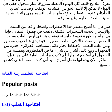
يعرف ملامح قلبه. كان الهدوء المعتاد ممزوجًا بتيار متحول خفي في
الهواء لا يمكن إلا لأشد الحواس اكتشافه. توقفت وضاقت عيناي
الحادتان عندما التقط رائحة تحملها هبات النسيم وهي رائحة بشرية
مليئة بالصدأ العارم وغير مألوفة.
سرعان ما أصبح مصدر هذا الاضطراب واضحًا، واقعا بين النبيت
والأشجار، تحجبه الشجيرات الكثيفة. دلفت في فضول المكان، فإذا
بي أمام مقطورة قديمة حابسة، توقفت هنا في أرض الغاب بسبب
الطقس. ربضت حالا في مقاصة صغيرة، فوجودي هنا غريب ومقلق.
ومن عادة الثعلب الاحتفاظ بحذر دائم، بمسافته، فغرائزي حذرة من
المجهول. ومع ذلك، أشار إلي شيء ما في المقطورة، وهمسة من
الفضول لم أستطع تجاهلها. لم تكذب براحات الغابة علي من قبل،
ولكن الآن يبدو أنها تحمل أسرارًا، بيد أني كنت مصممًا على كشفها…
يتبع…
افتتاحية الثعلب
ممارسة الكتابة
Popular posts
July 18,
2026
18/07/2026
افتتاحية الثعلب (53)