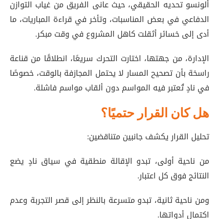
ألونسو تحديه الحقيقي، حيث عانى الفريق من غياب التوازن
الدفاعي في بعض المناسبات، وتأخر في قراءة المباريات، ما
أدى إلى خسائر أثقلت كاهل المشروع في وقت مبكر.
الإدارة، من جهتها، اختارت التحرك سريعًا، انطلاقًا من قناعة
راسخة بأن تصحيح المسار لا يحتمل المجازفة بالوقت، خصوصًا
في نادٍ تُعتبر فيه المواسم دون ألقاب مواسم فاشلة.
هل كان القرار حتميًا؟
تحليل القرار يكشف جانبين متناقضين:
من ناحية أولى، تبدو الإقالة منطقية في سياق نادٍ يضع
النتائج فوق كل اعتبار.
ومن ناحية ثانية، تبدو متسرعة بالنظر إلى قصر التجربة وعدم
اكتمال أدواتها.