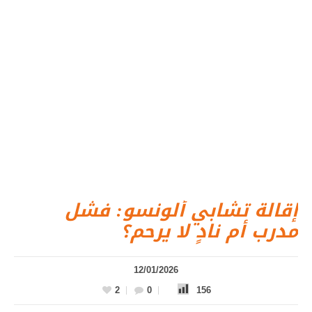
إقالة تشابي ألونسو: فشل
مدرب أم نادٍ لا يرحم؟
12/01/2026
2
0
156