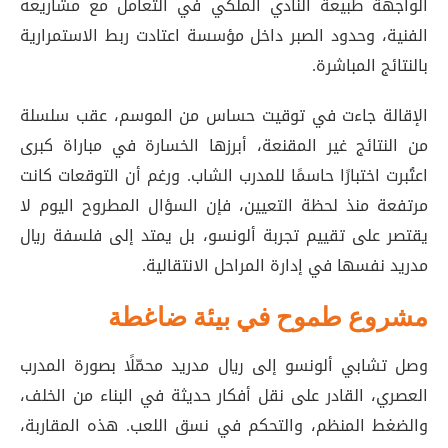
الواجهة طبيعة النادي الملكي في التعامل مع مشاريعه
الفنية، وحدود الصبر داخل مؤسسة اعتادت ربط الاستمرارية
بالنتائج المباشرة.
الإقالة جاءت في توقيت حساس من الموسم، عقب سلسلة
من النتائج غير المقنعة، أبرزها الخسارة في مباراة كبرى
اعتُبرت اختبارًا حاسمًا للمدرب الشاب. ورغم أن التوقعات كانت
مرتفعة منذ لحظة التعيين، فإن السؤال المطروح اليوم لا
يقتصر على تقييم تجربة ألونسو، بل يمتد إلى فلسفة ريال
مدريد نفسها في إدارة المراحل الانتقالية.
مشروع طموح في بيئة ضاغطة
وصل تشابي ألونسو إلى ريال مدريد محمّلًا بصورة المدرب
العصري، القادر على نقل أفكار حديثة في البناء من الخلف،
والضغط المنظم، والتحكم في نسق اللعب. هذه المقاربة،