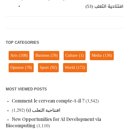
افتتاحية الثعلب (53)
TOP CATEGORIES
Arts
(108)
Business
(59)
Culture
(1)
Media
(136)
Opinion
(78)
Sport
(92)
World
(172)
MOST VIEWED POSTS
Comment le cerveau compte-t-il ?
(3,542)
افتتاحية الثعلب (1)
(1,292)
New Opportunities for AI Development via
Biocomputing
(1,110)