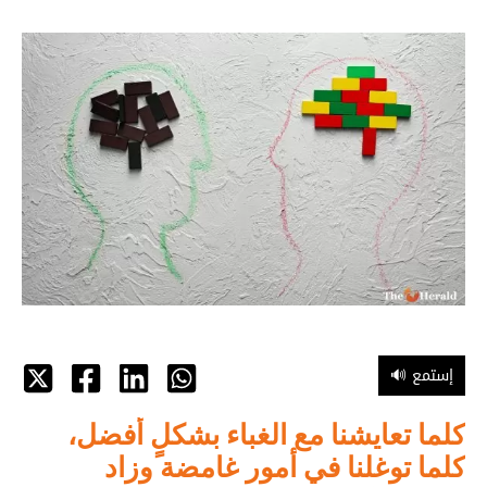
🔊 إستمع
كلما تعايشنا مع الغباء بشكلٍ أفضل،
كلما توغلنا في أمور غامضة وزاد