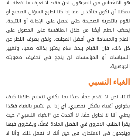
هو الانغماس في المجهول. نحن فقط لا نعرف ما نفعله. لا
يمكننا أن نكون متأكدين مما إذا كنا نطرح السؤال الصحيح أو
نقوم بالتجربة الصحيحة حتى نحصل على الإجابة أو النتيجة.
يَصعُب العلم أيضًا من خلال المنافسة على الحصول على
المنح والمساحة في أفضل المجلات. ولكن بصرف النظر عن
كل ذلك، فإن القيام ببحث هام يعتبر بذاته صعبا، وتغيير
السياسات أو المؤسسات لن ينجح في تخفيف صعوبته
الجوهرية.
الغباء النسبي
ثانيًا، نحن لا نقدم عملًا جيدًا بما يكفي لتعليم طلابنا كيف
يكونون أغبياء بشكل تحضيري. أي إذا لم نشعر بالغباء فهذا
يعني أننا لا نحاول حقًا. لا أتحدث عن “الغباء النسبي”، حيث
يقرأ الطلاب الآخرون في الفصل المادة فعلًا، ويفكرون فيها
وينجحون في الامتحان، في حين أنك لا تفعل ذلك. وأنا لا