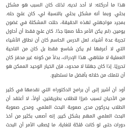
هذا ما أدركته: لا أحد لديه. لذلك كان السبب هو مشكل
بحثي. وبما أنه مشكل بحثي بالنسبة لي، كان عليّ حله.
بمجرد مواجهتي لهذه الحقيقة، حللت المشكلة في غضون
يومين. (لم يكن الأمر حقًا صعبًا جدًا. كان عليّ فقط أن أحاول
تجربة عدة أشياء. لعل الدرس الحاسم كان أن نطاق الأشياء
التي لا أعرفها لم يكن شاسع فقط بل كان من الناحية
العملية لا متناهي. هذا الإدراك، بدلاً من كونه غير محفز كان
تحرريًا. إذا كان جهلنا لا محدود، فإن الخيار الوحيد الممكن هو
أن نتملك من خلاله بأفضل ما نستطيع.
أود أن أشير إلى أن برامج الدكتوراه التي نقدمها في كثير
من الأحيان تسبب ضررًا للطلاب بطريقتين. أولاً، لا أعتقد أن
الطلاب يدركون مدى صعوبة البحث العلمي. ومدى صعوبة
البحث العلمي المهم بشكل كبير. إنه أصعب بكثير من أخذ
دورات حتى لو كانت مُلحّة للغاية. ما يُصعّب الأمر أن البحث