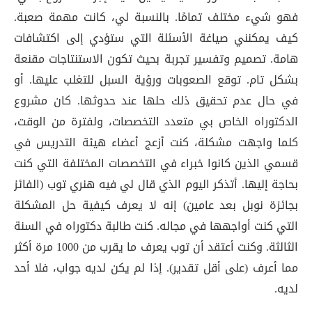
فهو شيء مختلف تمامًا. بالنسبة لي، كانت مهمة صعبة.
كيف يمكنني صياغة الأسئلة التي ستؤدي إلى اكتشافات
هامة. تصميم وتفسير تجربة بحيث تكون الاستنتاجات مقنعة
بشكل تام. توقع الصعوبات ورؤية السبل للتغلب عليها. أو
في حال عدم تحقيق ذلك حلها عند حدوثها. كان مشروع
الدكتوراه الخاص بي متعدد التخصصات، ولفترة من الوقت،
كلما واجهت مشكلة، كنت أزعج أعضاء هيئة التدريس في
قسمي الذين كانوا خبراء في التخصصات المختلفة التي كنت
بحاجة إليها. أتذكر اليوم الذي قال لي فيه هنري توب (الفائز
بجائزة نوبل بعد عامين) إنه لا يعرف كيفية حل المشكلة
التي كنت أواجهها في مجاله. كنت طالبة دكتوراه في السنة
الثالثة. وكنت أعتقد أن توب يعرف ما يقرب من 1000 مرة أكثر
مما أعرف (على أقل تقدير). إذا لم يكن لديه جواب، فلا أحد
لديه.