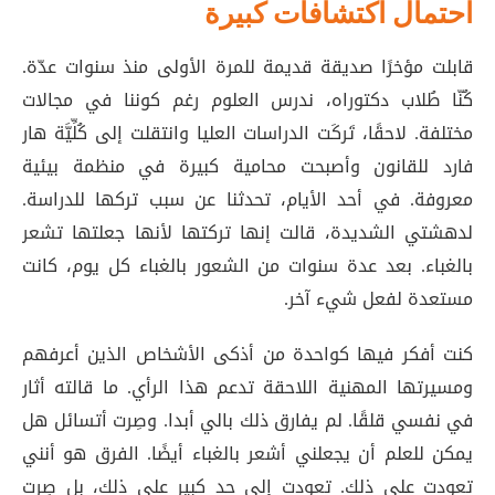
احتمال اكتشافات كبيرة
قابلت مؤخرًا صديقة قديمة للمرة الأولى منذ سنوات عدّة.
كُنّا طُلاب دكتوراه، ندرس العلوم رغم كوننا في مجالات
مختلفة. لاحقًا، تَركَت الدراسات العليا وانتقلت إلى كُلِّيَّة هار
فارد للقانون وأصبحت محامية كبيرة في منظمة بيئية
معروفة. في أحد الأيام، تحدثنا عن سبب تركها للدراسة.
لدهشتي الشديدة، قالت إنها تركتها لأنها جعلتها تشعر
بالغباء. بعد عدة سنوات من الشعور بالغباء كل يوم، كانت
مستعدة لفعل شيء آخر.
كنت أفكر فيها كواحدة من أذكى الأشخاص الذين أعرفهم
ومسيرتها المهنية اللاحقة تدعم هذا الرأي. ما قالته أثار
في نفسي قلقًا. لم يفارق ذلك بالي أبدا. وصِرت أتسائل هل
يمكن للعلم أن يجعلني أشعر بالغباء أيضًا. الفرق هو أنني
تعودت على ذلك. تعودت إلى حد كبير على ذلك، بل صِرت